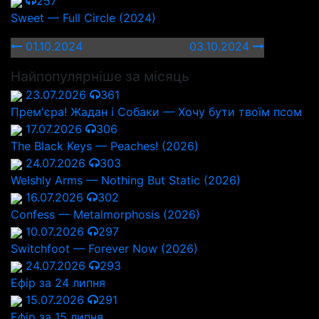
257
Sweet — Full Circle (2024)
01.10.2024
03.10.2024
Найпопулярніше за місяць
23.07.2026
361
Прем'єра! Жадан і Собаки — Хочу бути твоїм псом
17.07.2026
306
The Black Keys — Peaches! (2026)
24.07.2026
303
Welshly Arms — Nothing But Static (2026)
16.07.2026
302
Confess — Metalmorphosis (2026)
10.07.2026
297
Switchfoot — Forever Now (2026)
24.07.2026
293
Ефір за 24 липня
15.07.2026
291
Ефір за 15 липня