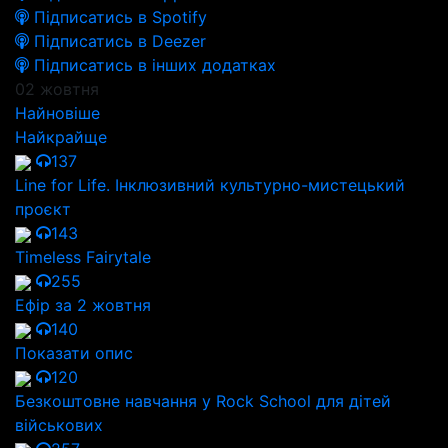
Підписатись в Spotify
Підписатись в Deezer
Підписатись в інших додатках
02 жовтня
Найновіше
Найкрайще
137
Line for Life. Інклюзивний культурно-мистецький
проєкт
143
Timeless Fairytale
255
Ефір за 2 жовтня
140
Показати опис
120
Безкоштовне навчання у Rock School для дітей
військових