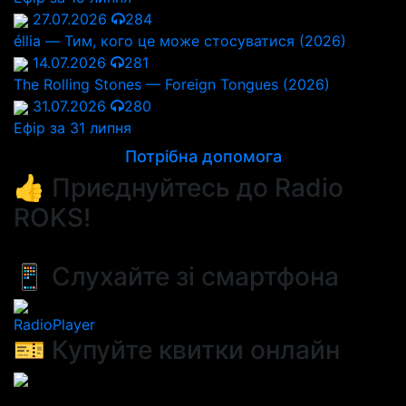
27.07.2026
284
éllia — Тим, кого це може стосуватися (2026)
14.07.2026
281
The Rolling Stones — Foreign Tongues (2026)
31.07.2026
280
Ефір за 31 липня
Потрібна допомога
👍 Приєднуйтесь до Radio
ROKS!
📱 Слухайте зі смартфона
RadioPlayer
🎫 Купуйте квитки онлайн