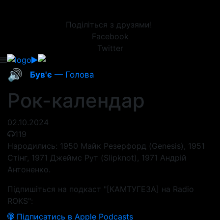
Поділіться з друзями!
Facebook
Twitter
🔊
Був'є
— Голова
Рок-календар
02.10.2024
119
Народились: 1950 Майк Резерфорд (Genesis), 1951
Стінг, 1971 Джеймс Рут (Slipknot), 1971 Андрій
Антоненко.
Підпишіться на подкаст "[КАМТУГЕЗА] на Radio
ROKS":
Підписатись в Apple Podcasts