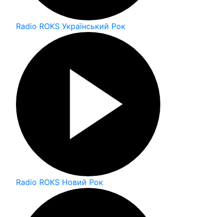
Radio ROKS Український Рок
Radio ROKS Новий Рок