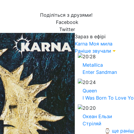
Поділіться з друзями!
Facebook
Twitter
Зараз в ефірі
Karna
Моя мила
Раніше звучали
20:28
Metallica
Enter Sandman
20:24
Queen
I Was Born To Love Yo
20:20
Океан Ельзи
Стріляй
⌚ ще раніш