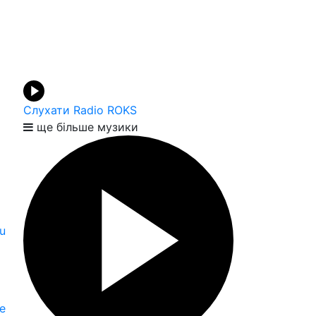
Слухати Radio ROKS
ще більше музики
u
е