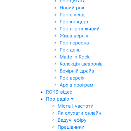
Рок-цитата
Новий рок
Рок-вікенд
Рок-концерт
Рок-н-рол живий
Жива версія
Рок-персона
Рок-день
Made in Rock
Колекція шевронів
Вечірній драйв
Рок-версія
Архів програм
ROKS-відео
Про радіо
Міста і частоти
Як слухати онлайн
Ведучі ефіру
Працівники