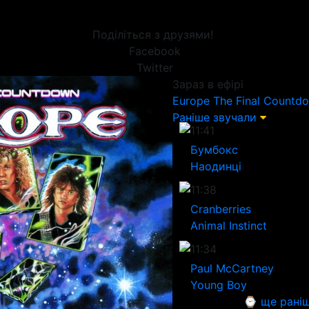
Поділіться з друзями!
Facebook
Twitter
Зараз в ефірі
Europe
The Final Countd
Раніше звучали
11:41
Бумбокс
Наодинці
11:38
Cranberries
Animal Instinct
11:34
Paul McCartney
Young Boy
⌚ ще рані