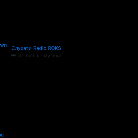
own
Слухати Radio ROKS
ще більше музики
ше