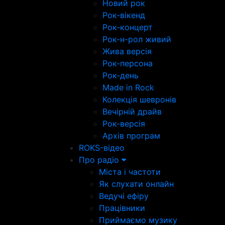
Новий рок
Рок-вікенд
Рок-концерт
Рок-н-рол живий
Жива версія
Рок-персона
Рок-день
Made in Rock
Колекція шевронів
Вечірній драйв
Рок-версія
Архів програм
ROKS-відео
Про радіо
Міста і частоти
Як слухати онлайн
Ведучі ефіру
Працівники
Приймаємо музику