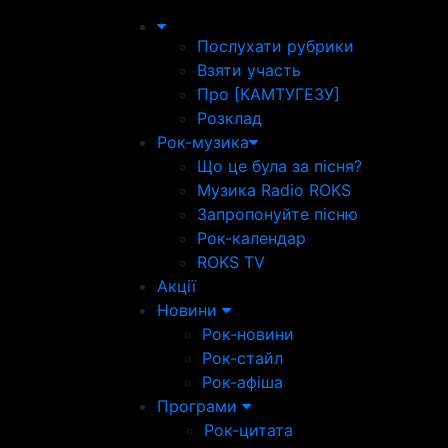
Послухати рубрики
Взяти участь
Про [КАМТУГЕЗУ]
Розклад
Рок-музика
Що це була за пісня?
Музика Radio ROKS
Запропонуйте пісню
Рок-календар
ROKS TV
Акції
Новини
Рок-новини
Рок-стайл
Рок-афіша
Програми
Рок-цитата