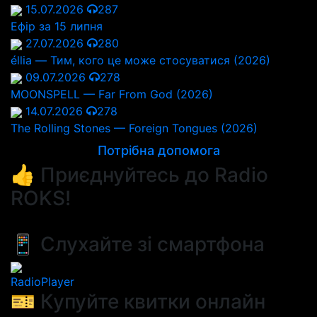
15.07.2026
287
Ефір за 15 липня
27.07.2026
280
éllia — Тим, кого це може стосуватися (2026)
09.07.2026
278
MOONSPELL — Far From God (2026)
14.07.2026
278
The Rolling Stones — Foreign Tongues (2026)
Потрібна допомога
👍 Приєднуйтесь до Radio
ROKS!
📱 Слухайте зі смартфона
RadioPlayer
🎫 Купуйте квитки онлайн