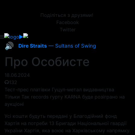
Поділіться з друзями!
Facebook
Twitter
🔊
Dire Straits
— Sultans of Swing
Про Особисте
18.06.2024
132
Тест-прес платівки Гуцул-метал видавництва
Тільки Так records гурту KARNA буде розіграно на
аукціоні
Усі кошти будуть передані у Благодійний фонд
Хартія на потреби 13 Бригади Національної гвардії
України Хартія, яка воює на Харківському напрямку.