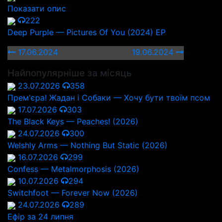
Показати опис
222
Deep Purple — Pictures Of You (2024) EP
17.06.2024
19.06.2024
Найпопулярніше за місяць
23.07.2026
358
Прем'єра! Жадан і Собаки — Хочу бути твоїм псом
17.07.2026
303
The Black Keys — Peaches! (2026)
24.07.2026
300
Welshly Arms — Nothing But Static (2026)
16.07.2026
299
Confess — Metalmorphosis (2026)
10.07.2026
294
Switchfoot — Forever Now (2026)
24.07.2026
289
Ефір за 24 липня