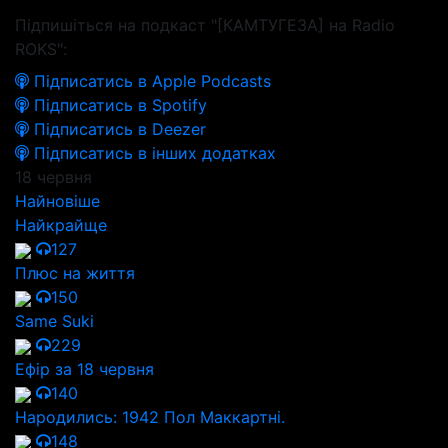
Підпишіться на подкаст "[КАМТУГЕЗА] на Radio
ROKS":
Підписатись в Apple Podcasts
Підписатись в Spotify
Підписатись в Deezer
Підписатись в інших додатках
18 червня
Найновіше
Найкрайще
127
Плюс на життя
150
Same Suki
229
Ефір за 18 червня
140
Народились: 1942 Пол Маккартні.
148