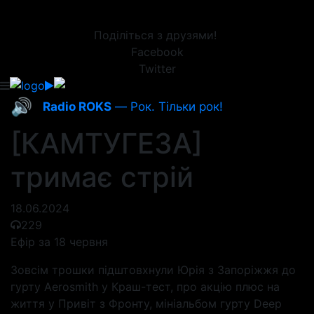
Поділіться з друзями!
Facebook
Twitter
🔊
Radio ROKS
— Рок. Тільки рок!
[КАМТУГЕЗА]
тримає стрій
18.06.2024
229
Ефір за 18 червня
Зовсім трошки підштовхнули Юрія з Запоріжжя до
гурту Aerosmith у Краш-тест, про акцію плюс на
життя у Привіт з Фронту, мініальбом гурту Deep