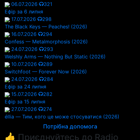
06.07.2026
321
Ефір за 6 липня
17.07.2026
298
The Black Keys — Peaches! (2026)
16.07.2026
294
Confess — Metalmorphosis (2026)
24.07.2026
293
Welshly Arms — Nothing But Static (2026)
10.07.2026
289
Switchfoot — Forever Now (2026)
24.07.2026
284
Ефір за 24 липня
15.07.2026
282
Ефір за 15 липня
27.07.2026
274
éllia — Тим, кого це може стосуватися (2026)
Потрібна допомога
👍 Приєднуйтесь до Radio