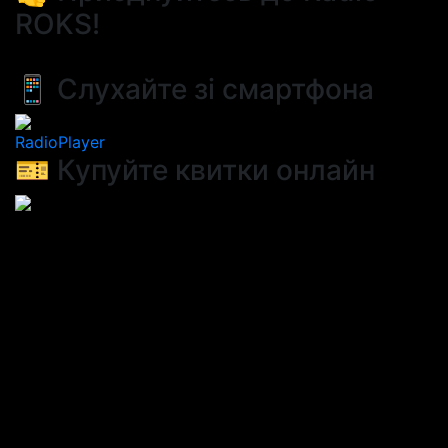
ROKS!
📱 Слухайте зі смартфона
RadioPlayer
🎫 Купуйте квитки онлайн