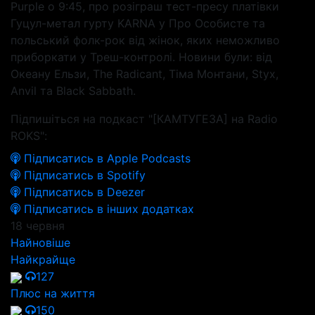
Purple о 9:45, про розіграш тест-пресу платівки
Гуцул-метал гурту KARNA у Про Особисте та
польський фолк-рок від жінок, яких неможливо
приборкати у Треш-контролі. Новини були: від
Океану Ельзи, The Radicant, Тіма Монтани, Styx,
Anvil та Black Sabbath.
Підпишіться на подкаст "[КАМТУГЕЗА] на Radio
ROKS":
Підписатись в Apple Podcasts
Підписатись в Spotify
Підписатись в Deezer
Підписатись в інших додатках
18 червня
Найновіше
Найкрайще
127
Плюс на життя
150