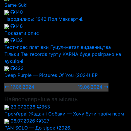
Same Suki
140
Народились: 1942 Пол Маккартні.
148
Показати опис
132
Тест-прес платівки Гуцул-метал видавництва
Тільки Так records гурту KARNA буде розіграно на
аукціоні
222
Deep Purple — Pictures Of You (2024) EP
17.06.2024
19.06.2024
Найпопулярніше за місяць
23.07.2026
353
Прем'єра! Жадан і Собаки — Хочу бути твоїм псом
06.07.2026
327
PAN SOLO — До зірок (2026)