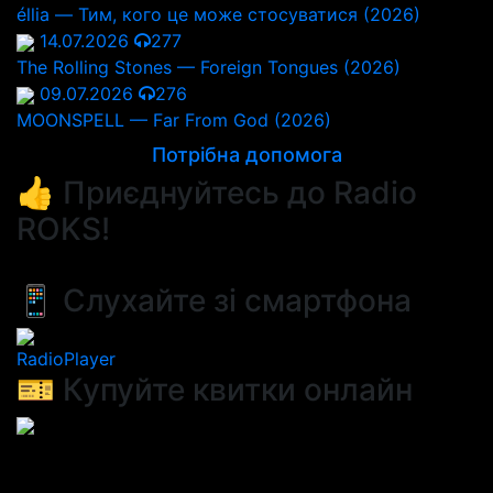
éllia — Тим, кого це може стосуватися (2026)
14.07.2026
277
The Rolling Stones — Foreign Tongues (2026)
09.07.2026
276
MOONSPELL — Far From God (2026)
Потрібна допомога
👍 Приєднуйтесь до Radio
ROKS!
📱 Слухайте зі смартфона
RadioPlayer
🎫 Купуйте квитки онлайн