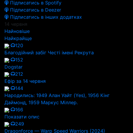
Підписатись в Spotify
Підписатись в Deezer
Підписатись в інших додатках
14 червня
Найновіше
Найкрайще
120
Благодійний забіг Честі імені Рекрута
152
Dogstar
212
Ефір за 14 червня
144
Народились: 1949 Алан Уайт (Yes), 1956 Кінг
Даймонд, 1959 Маркус Міллер.
166
Показати опис
249
Dragonforce — Warp Speed Warriors (2024)