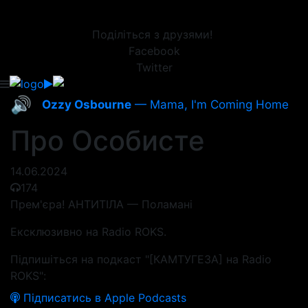
Поділіться з друзями!
Facebook
Twitter
🔊
Ozzy Osbourne
— Mama, I'm Coming Home
Про Особисте
14.06.2024
174
Прем'єра! АНТИТІЛА — Поламані
Ексклюзивно на Radio ROKS.
Підпишіться на подкаст "[КАМТУГЕЗА] на Radio
ROKS":
Підписатись в Apple Podcasts