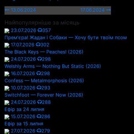
13.06.2024
17.06.2024
Найпопулярніше за місяць
23.07.2026
357
Прем'єра! Жадан і Собаки — Хочу бути твоїм псом
17.07.2026
302
The Black Keys — Peaches! (2026)
24.07.2026
298
Welshly Arms — Nothing But Static (2026)
16.07.2026
298
Confess — Metalmorphosis (2026)
10.07.2026
293
Switchfoot — Forever Now (2026)
24.07.2026
288
Ефір за 24 липня
15.07.2026
286
Ефір за 15 липня
27.07.2026
279