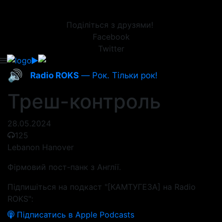
Поділіться з друзями!
Facebook
Twitter
🔊
Radio ROKS
— Рок. Тільки рок!
Треш-контроль
28.05.2024
125
Lebanon Hanover
Фірмовий пост-панк з Англії.
Підпишіться на подкаст "[КАМТУГЕЗА] на Radio
ROKS":
Підписатись в Apple Podcasts