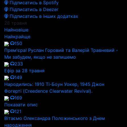
Підписатись в Spotify
Підписатись в Deezer
Підписатись в інших додатках
28 травня
Найновіше
Найкрайще
150
Прем'єра! Руслан Горовий та Валерій Травневий -
Ми забудем, якщо не запишемо
233
Ефір за 28 травня
149
Народились: 1910 Ті-Боун Уокер, 1945 Джон
Фогерті (Creedence Clearwater Revival).
169
Показати опис
121
Вітаємо Олександра Положинського з Днем
народження