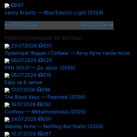
197
Lenny Kravitz — Blue Electric Light (2024)
27.05.2024
29.05.2024
Найпопулярніше за місяць
23.07.2026
351
Прем'єра! Жадан і Собаки — Хочу бути твоїм псом
06.07.2026
325
PAN SOLO — До зірок (2026)
06.07.2026
319
Ефір за 6 липня
17.07.2026
296
The Black Keys — Peaches! (2026)
16.07.2026
292
Confess — Metalmorphosis (2026)
24.07.2026
291
Welshly Arms — Nothing But Static (2026)
10.07.2026
287