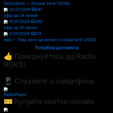
Switchfoot — Forever Now (2026)
24.07.2026
281
Ефір за 24 липня
15.07.2026
280
Ефір за 15 липня
27.07.2026
271
éllia — Тим, кого це може стосуватися (2026)
Потрібна допомога
👍 Приєднуйтесь до Radio
ROKS!
📱 Слухайте зі смартфона
RadioPlayer
🎫 Купуйте квитки онлайн