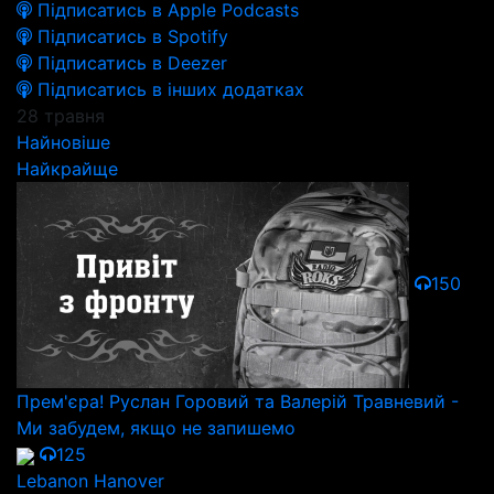
Підписатись в Apple Podcasts
Підписатись в Spotify
Підписатись в Deezer
Підписатись в інших додатках
28 травня
Найновіше
Найкрайще
150
Прем'єра! Руслан Горовий та Валерій Травневий -
Ми забудем, якщо не запишемо
125
Lebanon Hanover