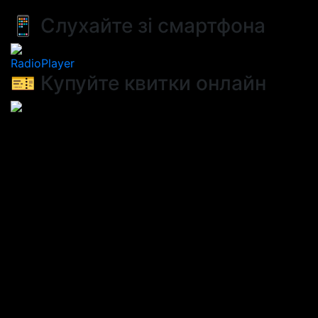
📱 Слухайте зі смартфона
RadioPlayer
🎫 Купуйте квитки онлайн