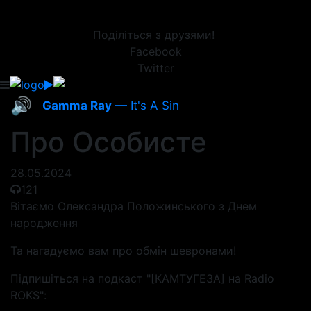
Поділіться з друзями!
Facebook
Twitter
🔊
Gamma Ray
— It's A Sin
Про Особисте
28.05.2024
121
Вітаємо Олександра Положинського з Днем
народження
Та нагадуємо вам про обмін шевронами!
Підпишіться на подкаст "[КАМТУГЕЗА] на Radio
ROKS":