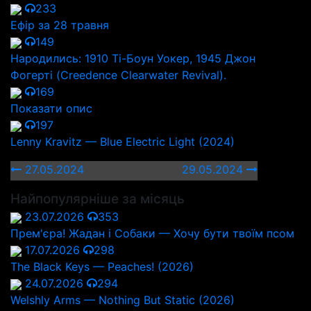
233
Ефір за 28 травня
149
Народились: 1910 Ті-Боун Уокер, 1945 Джон
Фогерті (Creedence Clearwater Revival).
169
Показати опис
197
Lenny Kravitz — Blue Electric Light (2024)
27.05.2024
29.05.2024
Найпопулярніше за місяць
23.07.2026
353
Прем'єра! Жадан і Собаки — Хочу бути твоїм псом
17.07.2026
298
The Black Keys — Peaches! (2026)
24.07.2026
294
Welshly Arms — Nothing But Static (2026)