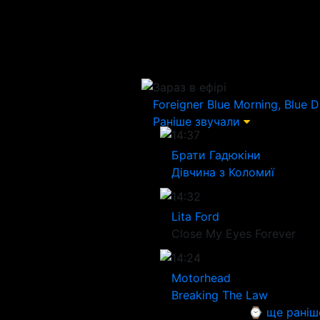
Зараз в ефірі
Foreigner
Blue Morning, Blue 
Раніше звучали
14:37
Брати Гадюкіни
Дівчина з Коломиї
14:32
Lita Ford
Close My Eyes Forever
14:24
Motorhead
Breaking The Law
⌚ ще раніш