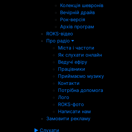
Колекція шевронів
Вечірній драйв
Рок-версія
Архів програм
ROKS-відео
Про радіо
Міста і частоти
Як слухати онлайн
Ведучі ефіру
Працівники
Приймаємо музику
Контакти
Потрібна допомога
Лого
ROKS-фото
Написати нам
Замовити рекламу
Слухати