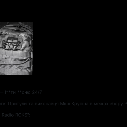
— Ї**ти **сню 24/7
гія Притули та виконавця Міші Крупіна в межах збору Р
 Radio ROKS":