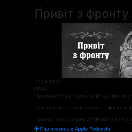
Привіт з фронту
30.04.2024
145
Прем'єра! Міша Крупін та Фонд Притули 
Спільний проєкт Благодійного фонду Сер
Підпишіться на подкаст "[КАМТУГЕЗА] на
Підписатись в Apple Podcasts