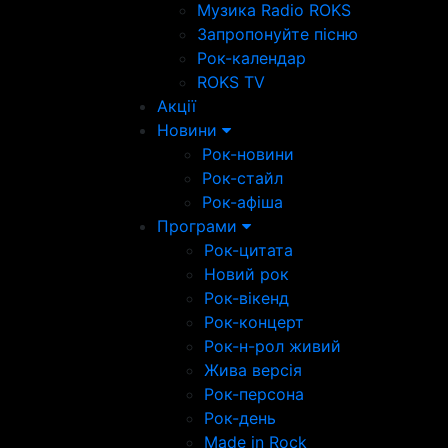
Музика Radio ROKS
Запропонуйте пісню
Рок-календар
ROKS TV
Акції
Новини
Рок-новини
Рок-стайл
Рок-афіша
Програми
Рок-цитата
Новий рок
Рок-вікенд
Рок-концерт
Рок-н-рол живий
Жива версія
Рок-персона
Рок-день
Made in Rock