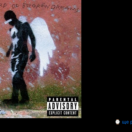
⌚ ще р