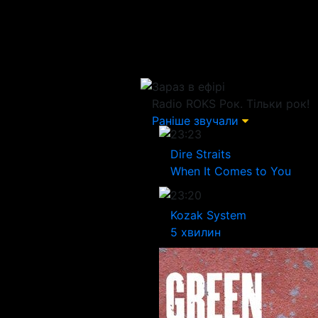
Зараз в ефірі
Radio ROKS
Рок. Тільки рок!
Раніше звучали
23:23
Dire Straits
When It Comes to You
23:20
Kozak System
5 хвилин