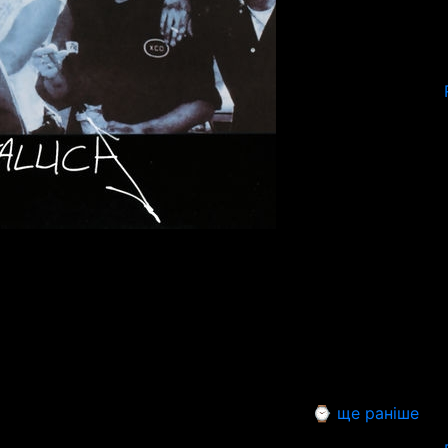
⌚ ще раніше