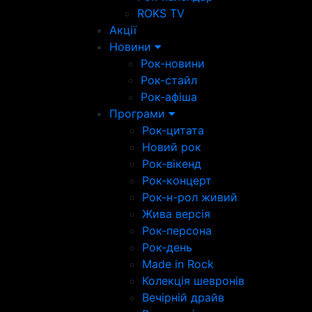
ROKS TV
Акції
Новини
Рок-новини
Рок-стайл
Рок-афіша
Програми
Рок-цитата
Новий рок
Рок-вікенд
Рок-концерт
Рок-н-рол живий
Жива версія
Рок-персона
Рок-день
Made in Rock
Колекція шевронів
Вечірній драйв