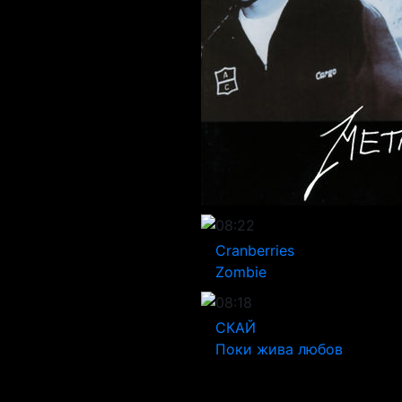
08:22
Cranberries
Zombie
08:18
СКАЙ
Поки жива любов