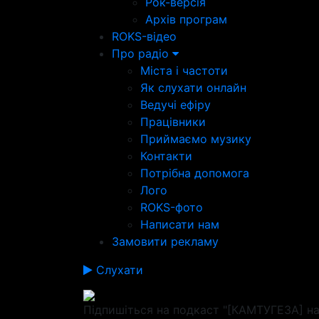
Рок-версія
Архів програм
ROKS-відео
Про радіо
Міста і частоти
Як слухати онлайн
Ведучі ефіру
Працівники
Приймаємо музику
Контакти
Потрібна допомога
Лого
ROKS-фото
Написати нам
Замовити рекламу
Слухати
Підпишіться на подкаст "[КАМТУГЕЗА] на