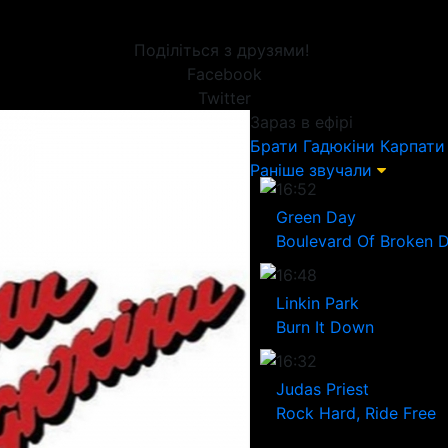
Поділіться з друзями!
Facebook
Twitter
Зараз в ефірі
Брати Гадюкіни
Карпати
Раніше звучали
16:52
Green Day
Boulevard Of Broken 
16:48
Linkin Park
Burn It Down
16:32
Judas Priest
Rock Hard, Ride Free