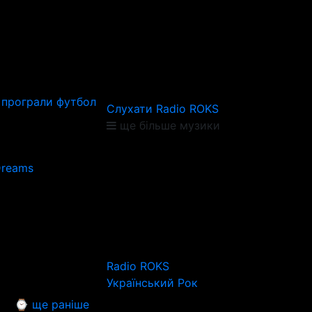
 програли футбол
Слухати Radio ROKS
ще більше музики
Dreams
Radio ROKS
Український Рок
⌚ ще раніше