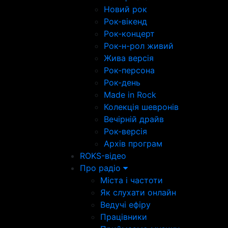
Новий рок
Рок-вікенд
Рок-концерт
Рок-н-рол живий
Жива версія
Рок-персона
Рок-день
Made in Rock
Колекція шевронів
Вечірній драйв
Рок-версія
Архів програм
ROKS-відео
Про радіо
Міста і частоти
Як слухати онлайн
Ведучі ефіру
Працівники