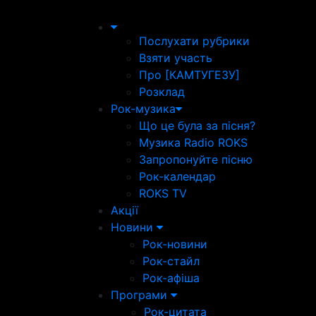
Послухати рубрики
Взяти участь
Про [КАМТУГЕЗУ]
Розклад
Рок-музика
Що це була за пісня?
Музика Radio ROKS
Запропонуйте пісню
Рок-календар
ROKS TV
Акції
Новини
Рок-новини
Рок-стайл
Рок-афіша
Програми
Рок-цитата