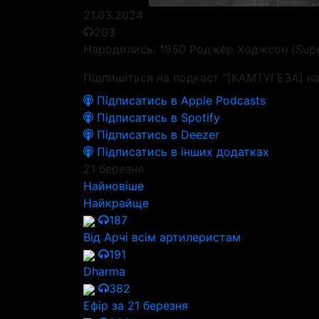
21.03.2024
203
Народились: 1950 Роджер Ходжсон (Supert
Підпишіться на подкаст "[КАМТУГЕЗА] на
Підписатись в Apple Podcasts
Підписатись в Spotify
Підписатись в Deezer
Підписатись в інших додатках
21 березня
Найновіше
Найкрайще
187
Від Арчі всім артилеристам
191
Dharma
382
Ефір за 21 березня