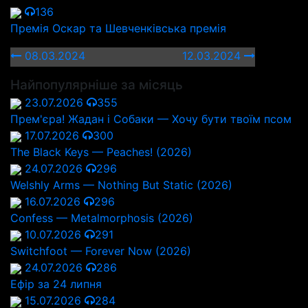
136
Премія Оскар та Шевченківська премія
08.03.2024
12.03.2024
Найпопулярніше за місяць
23.07.2026
355
Прем'єра! Жадан і Собаки — Хочу бути твоїм псом
17.07.2026
300
The Black Keys — Peaches! (2026)
24.07.2026
296
Welshly Arms — Nothing But Static (2026)
16.07.2026
296
Confess — Metalmorphosis (2026)
10.07.2026
291
Switchfoot — Forever Now (2026)
24.07.2026
286
Ефір за 24 липня
15.07.2026
284