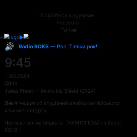
Поділіться з друзями!
Facebook
Twitter
🔊
Radio ROKS
— Рок. Тільки рок!
9:45
11.03.2024
199
Judas Priest — Invincible Shield (2024)
Дев’ятнадцятий студійний альбом англійського
хеві-метал-гурту.
Підпишіться на подкаст "[КАМТУГЕЗА] на Radio
ROKS":