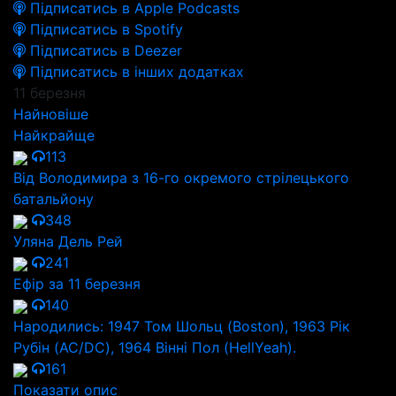
Підписатись в Apple Podcasts
Підписатись в Spotify
Підписатись в Deezer
Підписатись в інших додатках
11 березня
Найновіше
Найкрайще
113
Від Володимира з 16-го окремого стрілецького
батальйону
348
Уляна Дель Рей
241
Ефір за 11 березня
140
Народились: 1947 Том Шольц (Boston), 1963 Рік
Рубін (AC/DC), 1964 Вінні Пол (HellYeah).
161
Показати опис