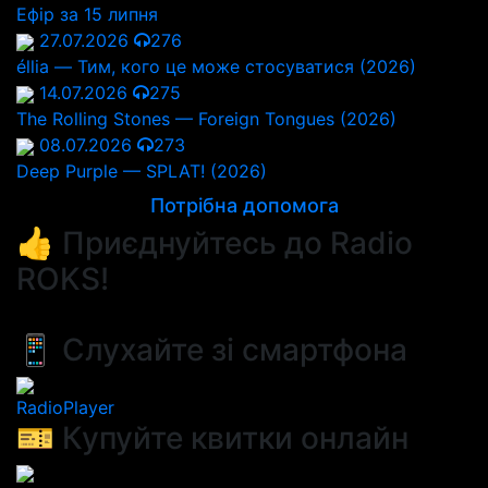
Ефір за 15 липня
27.07.2026
276
éllia — Тим, кого це може стосуватися (2026)
14.07.2026
275
The Rolling Stones — Foreign Tongues (2026)
08.07.2026
273
Deep Purple — SPLAT! (2026)
Потрібна допомога
👍 Приєднуйтесь до Radio
ROKS!
📱 Слухайте зі смартфона
RadioPlayer
🎫 Купуйте квитки онлайн