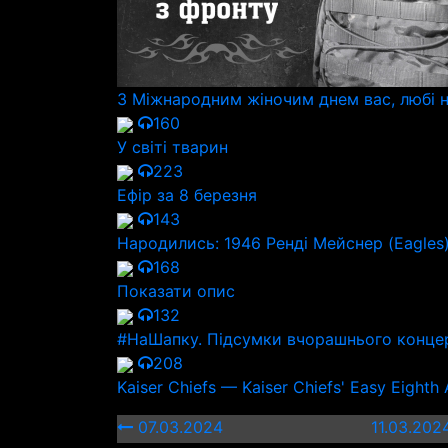
З Міжнародним жіночим днем вас, любі н
160
У світі тварин
223
Ефір за 8 березня
143
Народились: 1946 Ренді Мейснер (Eagles)
168
Показати опис
132
#НаШапку. Підсумки вчорашнього конце
208
Kaiser Chiefs — Kaiser Chiefs' Easy Eighth
07.03.2024
11.03.20