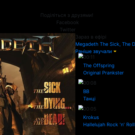
Поділіться з друзями!
Facebook
Twitter
Зараз в ефірі
Megadeth
The Sick, The 
Раніше звучали
00:11
The Offspring
Original Prankster
00:08
ВВ
Танці
00:05
Krokus
Hallelujah Rock 'n' Roll