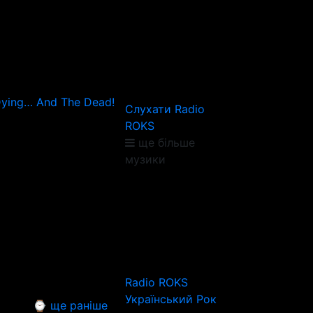
Dying… And The Dead!
Слухати Radio
ROKS
ще більше
музики
Radio ROKS
Український Рок
⌚ ще раніше