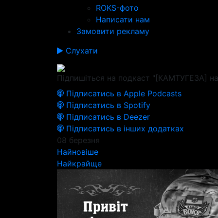
ROKS-фото
Написати нам
Замовити рекламу
Слухати
Підпишіться на подкаст "[КАМТУГЕЗА] на
Підписатись в Apple Podcasts
Підписатись в Spotify
Підписатись в Deezer
Підписатись в інших додатках
08 березня
Найновіше
Найкрайще