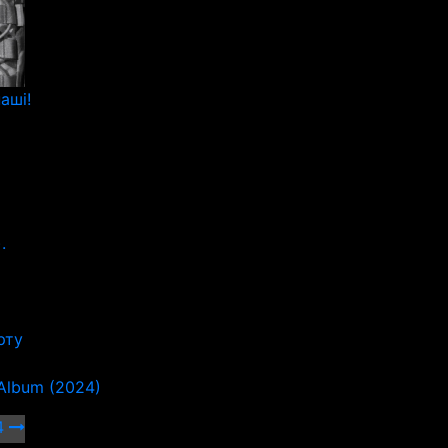
аші!
.
рту
 Album (2024)
24