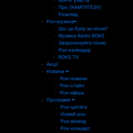
Взяти участь
Про [КАМТУГЕЗУ]
Розклад
Рок-музика
Що це була за пісня?
Музика Radio ROKS
Запропонуйте пісню
Рок-календар
ROKS TV
Акції
Новини
Рок-новини
Рок-стайл
Рок-афіша
Програми
Рок-цитата
Новий рок
Рок-вікенд
Рок-концерт