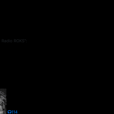
 Radio ROKS":
114