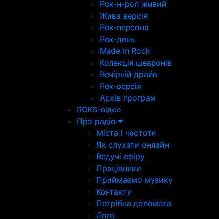
Рок-н-рол живий
Жива версія
Рок-персона
Рок-день
Made in Rock
Колекція шевронів
Вечірній драйв
Рок-версія
Архів програм
ROKS-відео
Про радіо
Міста і частоти
Як слухати онлайн
Ведучі ефіру
Працівники
Приймаємо музику
Контакти
Потрібна допомога
Лого