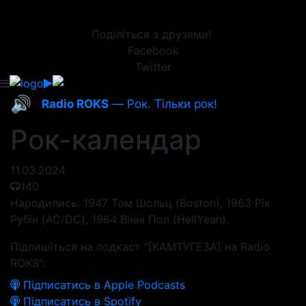
Поділіться з друзями!
Facebook
Twitter
🔊
Radio ROKS
— Рок. Тільки рок!
Рок-календар
11.03.2024
140
Народились: 1947 Том Шольц (Boston), 1963 Рік
Рубін (AC/DC), 1964 Вінні Пол (HellYeah).
Підпишіться на подкаст "[КАМТУГЕЗА] на Radio
ROKS":
Підписатись в Apple Podcasts
Підписатись в Spotify