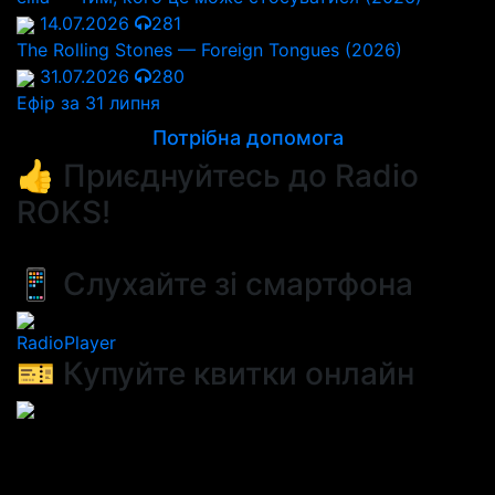
14.07.2026
281
The Rolling Stones — Foreign Tongues (2026)
31.07.2026
280
Ефір за 31 липня
Потрібна допомога
👍 Приєднуйтесь до Radio
ROKS!
📱 Слухайте зі смартфона
RadioPlayer
🎫 Купуйте квитки онлайн