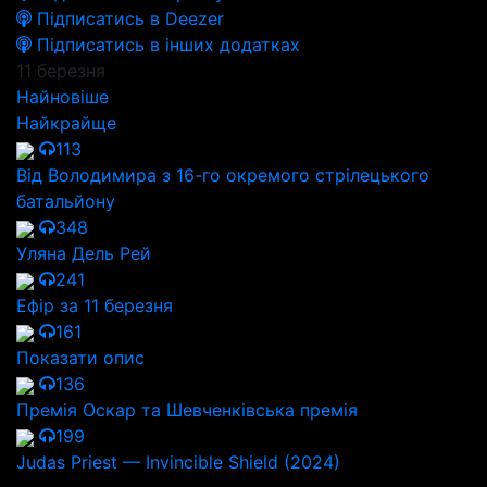
Підписатись в Deezer
Підписатись в інших додатках
11 березня
Найновіше
Найкрайще
113
Від Володимира з 16-го окремого стрілецького
батальйону
348
Уляна Дель Рей
241
Ефір за 11 березня
161
Показати опис
136
Премія Оскар та Шевченківська премія
199
Judas Priest — Invincible Shield (2024)