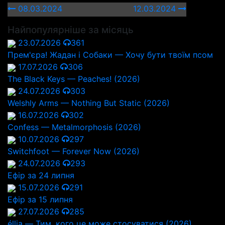
08.03.2024
12.03.2024
Найпопулярніше за місяць
23.07.2026
361
Прем'єра! Жадан і Собаки — Хочу бути твоїм псом
17.07.2026
306
The Black Keys — Peaches! (2026)
24.07.2026
303
Welshly Arms — Nothing But Static (2026)
16.07.2026
302
Confess — Metalmorphosis (2026)
10.07.2026
297
Switchfoot — Forever Now (2026)
24.07.2026
293
Ефір за 24 липня
15.07.2026
291
Ефір за 15 липня
27.07.2026
285
éllia — Тим, кого це може стосуватися (2026)