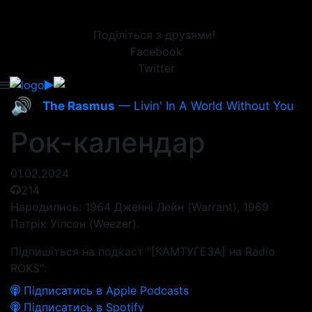
Поділіться з друзями!
Facebook
Twitter
🔊
The Rasmus
— Livin' In A World Without You
Рок-календар
01.02.2024
214
Народились: 1964 Дженні Лейн (Warrant), 1969
Патрік Уілсон (Weezer).
Підпишіться на подкаст "[КАМТУГЕЗА] на Radio
ROKS":
Підписатись в Apple Podcasts
Підписатись в Spotify