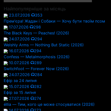
Найпопулярніше за місяць
23.07.2026
353
Прем'єра! Жадан і Собаки — Хочу бути твоїм псом
17.07.2026
298
The Black Keys — Peaches! (2026)
24.07.2026
294
Welshly Arms — Nothing But Static (2026)
16.07.2026
294
Confess — Metalmorphosis (2026)
10.07.2026
289
Switchfoot — Forever Now (2026)
24.07.2026
284
Ефір за 24 липня
15.07.2026
282
Ефір за 15 липня
27.07.2026
274
éllia — Тим, кого це може стосуватися (2026)
14.07.2026
273