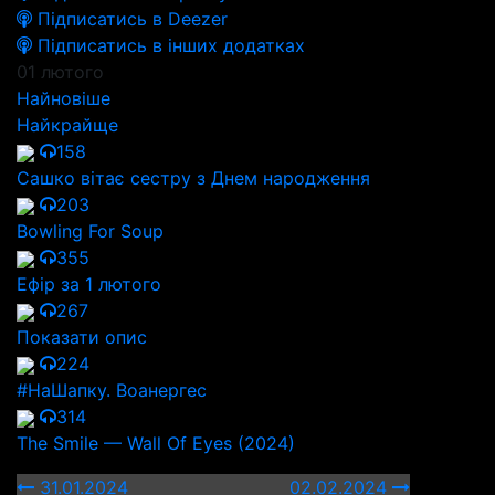
Підписатись в Deezer
Підписатись в інших додатках
01 лютого
Найновіше
Найкрайще
158
Сашко вітає сестру з Днем народження
203
Bowling For Soup
355
Ефір за 1 лютого
267
Показати опис
224
#НаШапку. Воанергес
314
The Smile — Wall Of Eyes (2024)
31.01.2024
02.02.2024