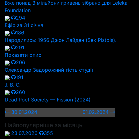
Вже понад 3 мільйони гривень зібрано для Leleka
Foundation
294
Ефір за 31 січня
186
Народились: 1956 Джон Лайден (Sex Pistols).
291
Показати опис
206
Олександр Задорожний гість студії
191
J. B. O.
260
Dead Poet Society — Fission (2024)
30.01.2024
01.02.2024
Найпопулярніше за місяць
23.07.2026
355