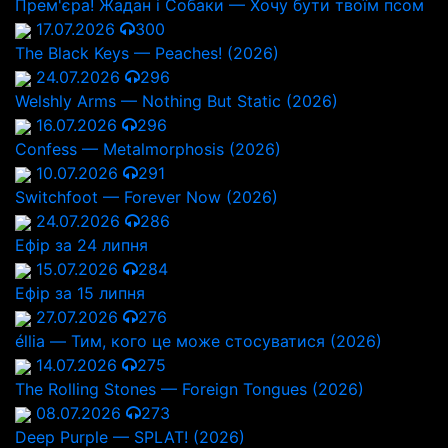
Прем'єра! Жадан і Собаки — Хочу бути твоїм псом
17.07.2026
300
The Black Keys — Peaches! (2026)
24.07.2026
296
Welshly Arms — Nothing But Static (2026)
16.07.2026
296
Confess — Metalmorphosis (2026)
10.07.2026
291
Switchfoot — Forever Now (2026)
24.07.2026
286
Ефір за 24 липня
15.07.2026
284
Ефір за 15 липня
27.07.2026
276
éllia — Тим, кого це може стосуватися (2026)
14.07.2026
275
The Rolling Stones — Foreign Tongues (2026)
08.07.2026
273
Deep Purple — SPLAT! (2026)