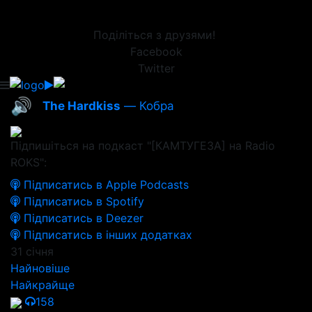
Поділіться з друзями!
Facebook
Twitter
🔊
The Hardkiss
— Кобра
Підпишіться на подкаст "[КАМТУГЕЗА] на Radio
ROKS":
Підписатись в Apple Podcasts
Підписатись в Spotify
Підписатись в Deezer
Підписатись в інших додатках
31 січня
Найновіше
Найкрайще
158