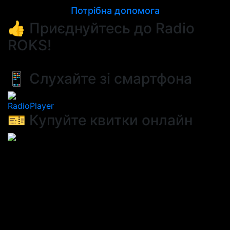
Потрібна допомога
👍 Приєднуйтесь до Radio
ROKS!
📱 Слухайте зі смартфона
RadioPlayer
🎫 Купуйте квитки онлайн