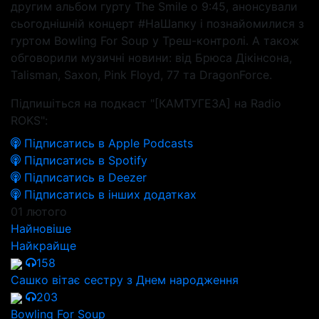
другим альбом гурту The Smile о 9:45, анонсували
сьогоднішній концерт #НаШапку і познайомилися з
гуртом Bowling For Soup у Треш-контролі. А також
обговорили музичні новини: від Брюса Дікінсона,
Talisman, Saxon, Pink Floyd, 77 та DragonForce.
Підпишіться на подкаст "[КАМТУГЕЗА] на Radio
ROKS":
Підписатись в Apple Podcasts
Підписатись в Spotify
Підписатись в Deezer
Підписатись в інших додатках
01 лютого
Найновіше
Найкрайще
158
Сашко вітає сестру з Днем народження
203
Bowling For Soup