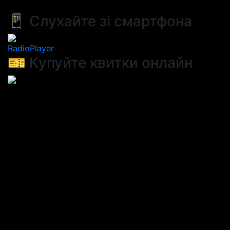
📱 Слухайте зі смартфона
RadioPlayer
🎫 Купуйте квитки онлайн