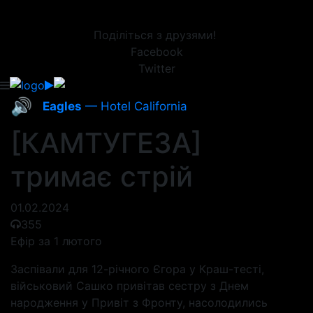
Поділіться з друзями!
Facebook
Twitter
🔊
Eagles
— Hotel California
[КАМТУГЕЗА]
тримає стрій
01.02.2024
355
Ефір за 1 лютого
Заспівали для 12-річного Єгора у Краш-тесті,
військовий Сашко привітав сестру з Днем
народження у Привіт з Фронту, насолодились