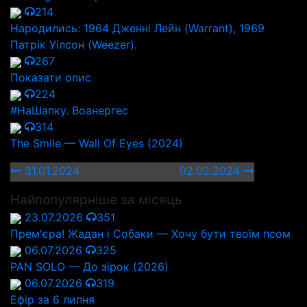
214
Народились: 1964 Дженні Лейн (Warrant), 1969
Патрік Уілсон (Weezer).
267
Показати опис
224
#НаШапку. Воанергес
314
The Smile — Wall Of Eyes (2024)
31.01.2024
02.02.2024
Найпопулярніше за місяць
23.07.2026
351
Прем'єра! Жадан і Собаки — Хочу бути твоїм псом
06.07.2026
325
PAN SOLO — До зірок (2026)
06.07.2026
319
Ефір за 6 липня