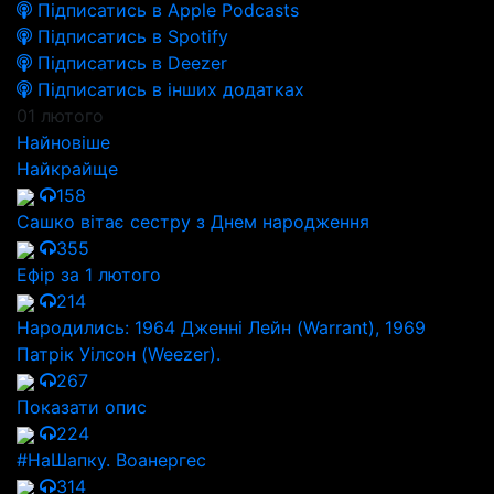
Підписатись в Apple Podcasts
Підписатись в Spotify
Підписатись в Deezer
Підписатись в інших додатках
01 лютого
Найновіше
Найкрайще
158
Сашко вітає сестру з Днем народження
355
Ефір за 1 лютого
214
Народились: 1964 Дженні Лейн (Warrant), 1969
Патрік Уілсон (Weezer).
267
Показати опис
224
#НаШапку. Воанергес
314