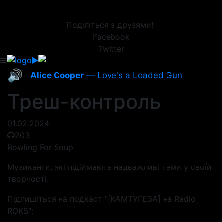
Поділіться з друзями!
Facebook
Twitter
🔊
Alice Cooper
— Love's a Loaded Gun
Треш-контроль
01.02.2024
203
Bowling For Soup
Музиканти, які підіймають надважливі теми у своїй
творчості.
Підпишіться на подкаст "[КАМТУГЕЗА] на Radio
ROKS":