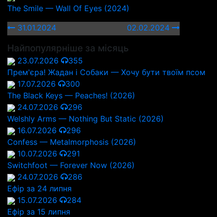
The Smile — Wall Of Eyes (2024)
31.01.2024
02.02.2024
Найпопулярніше за місяць
23.07.2026
355
Прем'єра! Жадан і Собаки — Хочу бути твоїм псом
17.07.2026
300
The Black Keys — Peaches! (2026)
24.07.2026
296
Welshly Arms — Nothing But Static (2026)
16.07.2026
296
Confess — Metalmorphosis (2026)
10.07.2026
291
Switchfoot — Forever Now (2026)
24.07.2026
286
Ефір за 24 липня
15.07.2026
284
Ефір за 15 липня