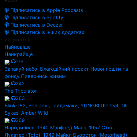
ROKS":
Підписатись в Apple Podcasts
Підписатись в Spotify
Підписатись в Deezer
Підписатись в інших додатках
23 жовтня
Найновіше
Найкрайще
179
Запакуй небо. Благодійний проєкт Нової пошти та
фонду Повернись живим
242
The Tribulator
263
Blink-182, Bon Jovi, Гайдамаки, YUNGBLUD feat. Oli
Sykes, Amber Wild
209
Народились: 1940 Манфред Манн, 1957 Стів
Лукатер (Toto), 1949 Майкл Бьорстон (Motorhead),