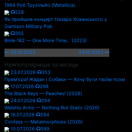
1964 Роб Трухільйо (Metallica).
228
Як пройшов концерт Назара Хованського у
Garnison Military Pub
355
Blink-182 — One More Time... (2023)
20.10.2023
24.10.2023
Найпопулярніше за місяць
23.07.2026
353
Прем'єра! Жадан і Собаки — Хочу бути твоїм псом
17.07.2026
298
The Black Keys — Peaches! (2026)
24.07.2026
294
Welshly Arms — Nothing But Static (2026)
16.07.2026
294
Confess — Metalmorphosis (2026)
10.07.2026
289