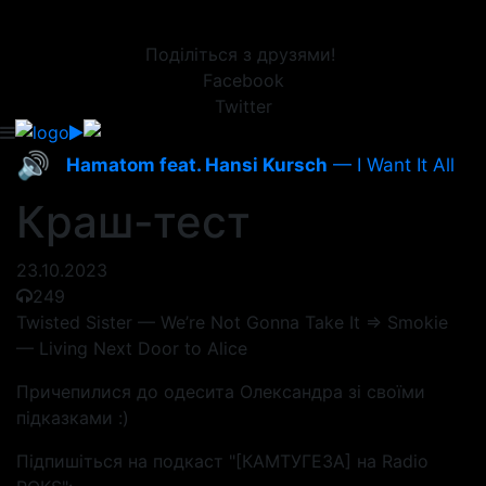
Поділіться з друзями!
Facebook
Twitter
🔊
Hamatom feat. Hansi Kursch
— I Want It All
Краш-тест
23.10.2023
249
Twisted Sister — We’re Not Gonna Take It => Smokie
— Living Next Door to Alice
Причепилися до одесита Олександра зі своїми
підказками :)
Підпишіться на подкаст "[КАМТУГЕЗА] на Radio