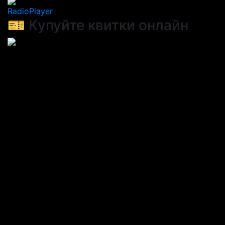
RadioPlayer
🎫 Купуйте квитки онлайн