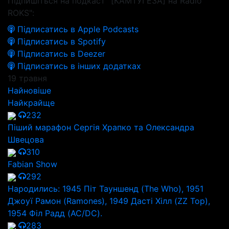
Підпишіться на подкаст "[КАМТУГЕЗА] на Radio
ROKS":
Підписатись в Apple Podcasts
Підписатись в Spotify
Підписатись в Deezer
Підписатись в інших додатках
19 травня
Найновіше
Найкрайще
232
Піший марафон Сергія Храпко та Олександра
Швецова
310
Fabian Show
292
Народились: 1945 Піт Тауншенд (The Who), 1951
Джоуї Рамон (Ramones), 1949 Дасті Хілл (ZZ Top),
1954 Філ Радд (AC/DC).
283