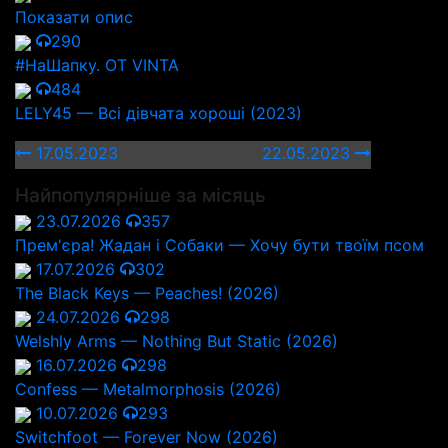
Показати опис
290
#НаШапку. OT VINTA
484
LELY45 — Всі дівчата хороші (2023)
17.05.2023
22.05.2023
Найпопулярніше за місяць
23.07.2026
357
Прем'єра! Жадан і Собаки — Хочу бути твоїм псом
17.07.2026
302
The Black Keys — Peaches! (2026)
24.07.2026
298
Welshly Arms — Nothing But Static (2026)
16.07.2026
298
Confess — Metalmorphosis (2026)
10.07.2026
293
Switchfoot — Forever Now (2026)