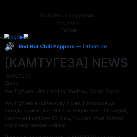
Поділіться з друзями!
Facebook
Twitter
🔊
Red Hot Chili Peppers
— Otherside
[КАМТУГЕЗА] NEWS
19.05.2023
537
Foo Fighters, Jimi Hendrix, Youthex, Corey Taylor
Foo Fighters видали нову пісню. Готується до
виходу комікс Jimi Hendrix: Purple Haze. Глем-рок,
насичений вайбом 80-х від Youthex. Корі Тейлор
поділився свіжим кліпом.