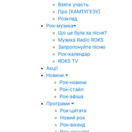
Взяти участь
Про [КАМТУГЕЗУ]
Розклад
Рок-музика
Що це була за пісня?
Музика Radio ROKS
Запропонуйте пісню
Рок-календар
ROKS TV
Акції
Новини
Рок-новини
Рок-стайл
Рок-афіша
Програми
Рок-цитата
Новий рок
Рок-вікенд
Рок-концерт