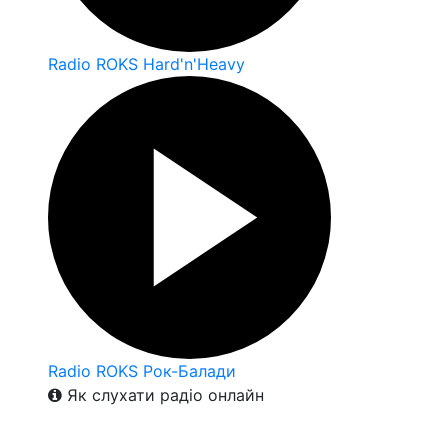
Radio ROKS Hard'n'Heavy
Radio ROKS Рок-Балади
Як слухати радіо онлайн