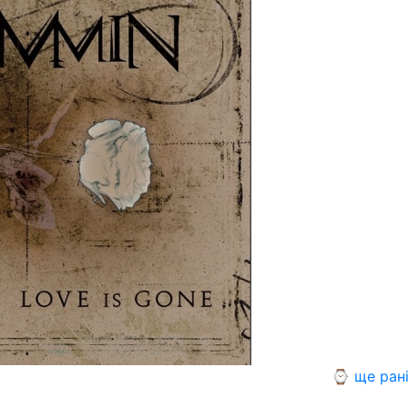
⌚ ще ран