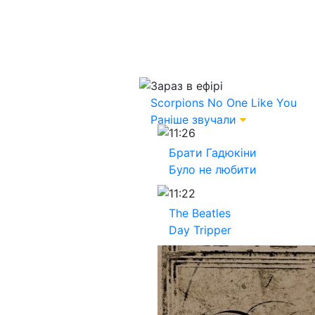
Зараз в ефірі
Scorpions
No One Like You
Раніше звучали
11:26
Брати Гадюкіни
Було не любити
11:22
The Beatles
Day Tripper