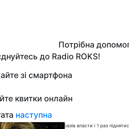
Потрібна допомо
днуйтесь до Radio ROKS!
айте зі смартфона
йте квитки онлайн
тата
наступна
Успіх – це 9 разів впасти і 1 раз підняти