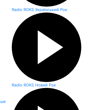
Radio ROKS Український Рок
Radio ROKS Новий Рок
іше