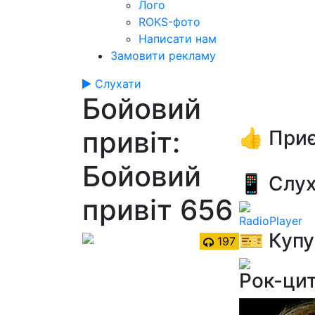
Лого
ROKS-фото
Написати нам
Замовити рекламу
Слухати
Бойовий
привіт:
👍 Приє
Бойовий
📱 Слух
привіт 656
RadioPlayer
🎫 Купу
197
Рок-ци