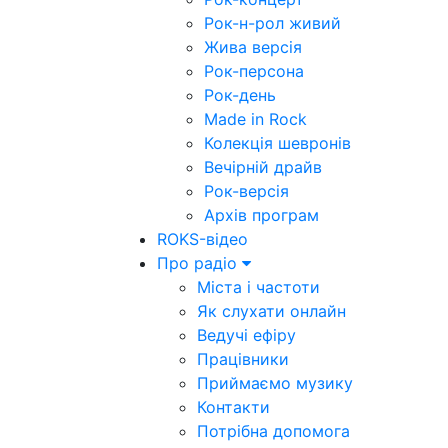
Рок-н-рол живий
Жива версія
Рок-персона
Рок-день
Made in Rock
Колекція шевронів
Вечірній драйв
Рок-версія
Архів програм
ROKS-відео
Про радіо
Міста і частоти
Як слухати онлайн
Ведучі ефіру
Працівники
Приймаємо музику
Контакти
Потрібна допомога