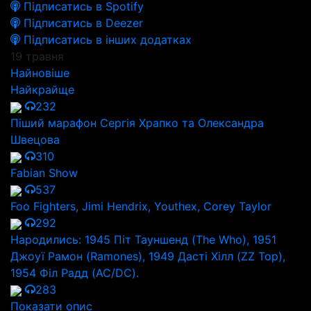
Підписатись в Spotify
Підписатись в Deezer
Підписатись в інших додатках
19 травня
Найновіше
Найкрайще
232
Піший марафон Сергія Храпко та Олександра
Швецова
310
Fabian Show
537
Foo Fighters, Jimi Hendrix, Youthex, Corey Taylor
292
Народились: 1945 Піт Тауншенд (The Who), 1951
Джоуї Рамон (Ramones), 1949 Дасті Хілл (ZZ Top),
1954 Філ Радд (AC/DC).
283
Показати опис