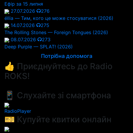
Ефір за 15 липня
27.07.2026
276
éllia — Тим, кого це може стосуватися (2026)
14.07.2026
275
The Rolling Stones — Foreign Tongues (2026)
08.07.2026
273
Deep Purple — SPLAT! (2026)
Потрібна допомога
👍 Приєднуйтесь до Radio
ROKS!
📱 Слухайте зі смартфона
RadioPlayer
🎫 Купуйте квитки онлайн