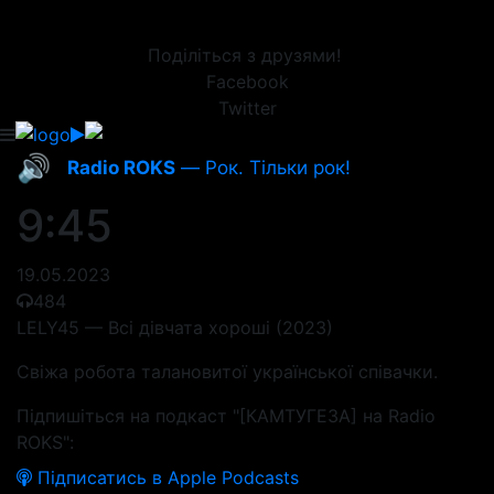
Поділіться з друзями!
Facebook
Twitter
🔊
Radio ROKS
— Рок. Тільки рок!
9:45
19.05.2023
484
LELY45 — Всі дівчата хороші (2023)
Свіжа робота талановитої української співачки.
Підпишіться на подкаст "[КАМТУГЕЗА] на Radio
ROKS":
Підписатись в Apple Podcasts