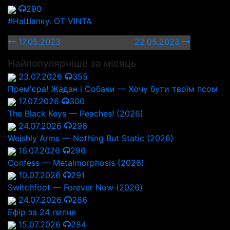
290
#НаШапку. OT VINTA
17.05.2023
22.05.2023
Найпопулярніше за місяць
23.07.2026
355
Прем'єра! Жадан і Собаки — Хочу бути твоїм псом
17.07.2026
300
The Black Keys — Peaches! (2026)
24.07.2026
296
Welshly Arms — Nothing But Static (2026)
16.07.2026
296
Confess — Metalmorphosis (2026)
10.07.2026
291
Switchfoot — Forever Now (2026)
24.07.2026
286
Ефір за 24 липня
15.07.2026
284