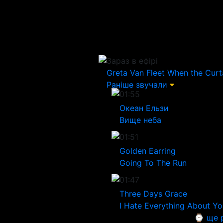
Зараз в ефірі
Greta Van Fleet
When the Curta
Раніше звучали
01:55
Океан Ельзи
Вище неба
01:51
Golden Earring
Going To The Run
01:47
Three Days Grace
I Hate Everything About Yo
⌚ ще 