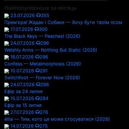
Найпопулярніше за місяць
23.07.2026
355
Прем'єра! Жадан і Собаки — Хочу бути твоїм псом
17.07.2026
300
The Black Keys — Peaches! (2026)
24.07.2026
296
Welshly Arms — Nothing But Static (2026)
16.07.2026
296
Confess — Metalmorphosis (2026)
10.07.2026
291
Switchfoot — Forever Now (2026)
24.07.2026
286
Ефір за 24 липня
15.07.2026
284
Ефір за 15 липня
27.07.2026
276
éllia — Тим, кого це може стосуватися (2026)
14.07.2026
275