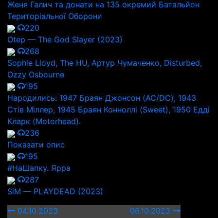
Женя Галич та донати на 135 окремий Батальйон
Територіальної Оборони
220
Otep — The God Slayer (2023)
268
Sophie Lloyd, The HU, Артур Чумаченко, Disturbed,
Ozzy Osbourne
195
Народились: 1947 Браян Джонсон (AC/DC), 1943
Стів Міллер, 1945 Браян Конноллі (Sweet), 1950 Едді
Кларк (Motorhead).
236
Показати опис
195
#НаШапку. Ярра
287
SiM — PLAYDEAD (2023)
04.10.2023
06.10.2023