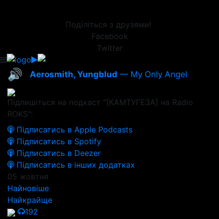
Поділіться з друзями!
Facebook
Twitter
🔊
Aerosmith, Yungblud
— My Only Angel
Підпишіться на подкаст "[КАМТУГЕЗА] на Radio
ROKS":
Підписатись в Apple Podcasts
Підписатись в Spotify
Підписатись в Deezer
Підписатись в інших додатках
05 жовтня
Найновіше
Найкрайще
192