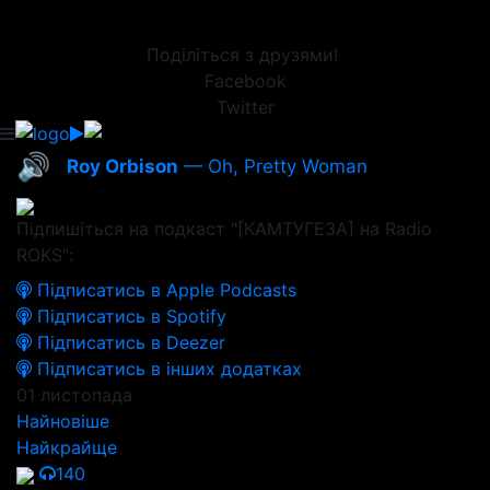
Поділіться з друзями!
Facebook
Twitter
🔊
Roy Orbison
— Oh, Pretty Woman
Підпишіться на подкаст "[КАМТУГЕЗА] на Radio
ROKS":
Підписатись в Apple Podcasts
Підписатись в Spotify
Підписатись в Deezer
Підписатись в інших додатках
01 листопада
Найновіше
Найкрайще
140