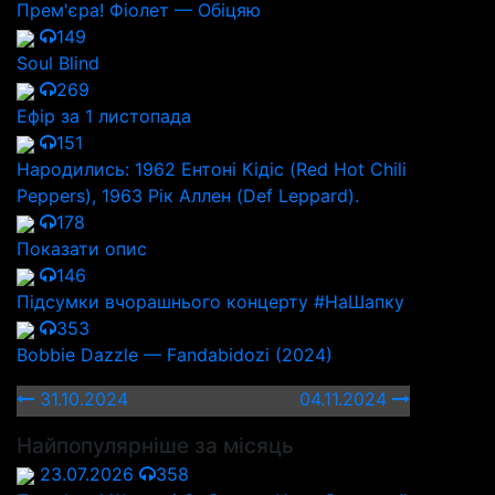
Прем'єра! Фіолет — Обіцяю
149
Soul Blind
269
Ефір за 1 листопада
151
Народились: 1962 Ентоні Кідіс (Red Hot Chili
Peppers), 1963 Рік Аллен (Def Leppard).
178
Показати опис
146
Підсумки вчорашнього концерту #НаШапку
353
Bobbie Dazzle — Fandabidozi (2024)
31.10.2024
04.11.2024
Найпопулярніше за місяць
23.07.2026
358