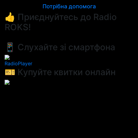
Потрібна допомога
👍 Приєднуйтесь до Radio
ROKS!
📱 Слухайте зі смартфона
RadioPlayer
🎫 Купуйте квитки онлайн