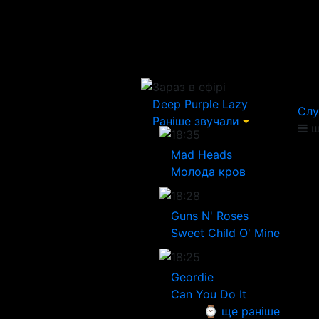
Зараз в ефірі
Deep Purple
Lazy
Слу
Раніше звучали
щ
18:35
Mad Heads
Молода кров
18:28
Guns N' Roses
Sweet Child O' Mine
18:25
Geordie
Can You Do It
⌚ ще раніше