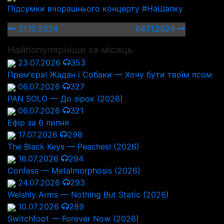
Підсумки вчорашнього концерту #НаШапку
31.10.2024
04.11.2024
Найпопулярніше за місяць
23.07.2026
353
Прем'єра! Жадан і Собаки — Хочу бути твоїм псом
06.07.2026
327
PAN SOLO — До зірок (2026)
06.07.2026
321
Ефір за 6 липня
17.07.2026
298
The Black Keys — Peaches! (2026)
16.07.2026
294
Confess — Metalmorphosis (2026)
24.07.2026
293
Welshly Arms — Nothing But Static (2026)
10.07.2026
289
Switchfoot — Forever Now (2026)