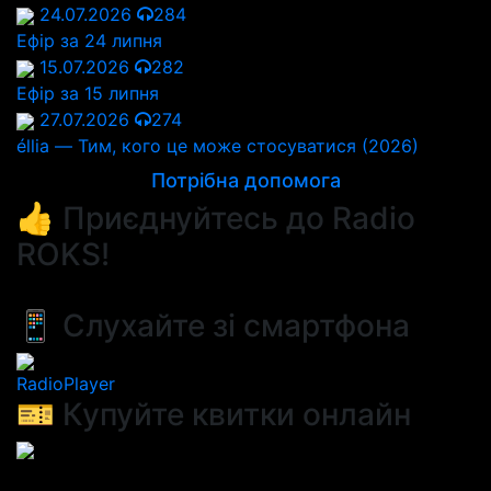
24.07.2026
284
Ефір за 24 липня
15.07.2026
282
Ефір за 15 липня
27.07.2026
274
éllia — Тим, кого це може стосуватися (2026)
Потрібна допомога
👍 Приєднуйтесь до Radio
ROKS!
📱 Слухайте зі смартфона
RadioPlayer
🎫 Купуйте квитки онлайн