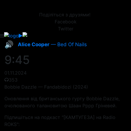
Поділіться з друзями!
Facebook
Twitter
🔊
Alice Cooper
— Bed Of Nails
9:45
01.11.2024
353
Bobbie Dazzle — Fandabidozi (2024)
Оновлення від британського гурту Bobbie Dazzle,
очолюваного талановитою Шаан Рррр Гріневей.
Підпишіться на подкаст "[КАМТУГЕЗА] на Radio
ROKS":