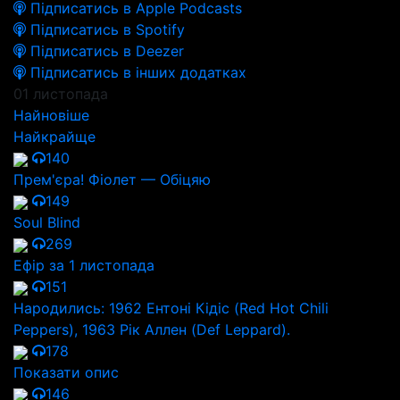
Підписатись в Apple Podcasts
Підписатись в Spotify
Підписатись в Deezer
Підписатись в інших додатках
01 листопада
Найновіше
Найкрайще
140
Прем'єра! Фіолет — Обіцяю
149
Soul Blind
269
Ефір за 1 листопада
151
Народились: 1962 Ентоні Кідіс (Red Hot Chili
Peppers), 1963 Рік Аллен (Def Leppard).
178
Показати опис
146