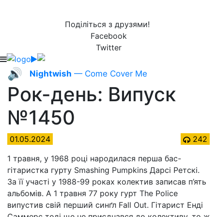
Поділіться з друзями!
Facebook
Twitter
🔊
Nightwish
— Come Cover Me
Рок-день: Випуск
№1450
01.05.2024
242
1 травня, у 1968 році народилася перша бас-
гітаристка гурту Smashing Pumpkins Дарсі Ретскі.
За її участі у 1988-99 роках колектив записав п’ять
альбомів. А 1 травня 77 року гурт The Police
випустив свій перший синґл Fall Out. Гітарист Енді
Саммерс тоді ще не приєднався до колективу, то ж