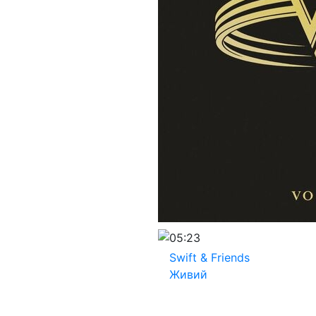
05:23
Swift & Friends
Живий