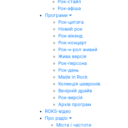
Рок-стайл
Рок-афіша
Програми
Рок-цитата
Новий рок
Рок-вікенд
Рок-концерт
Рок-н-рол живий
Жива версія
Рок-персона
Рок-день
Made in Rock
Колекція шевронів
Вечірній драйв
Рок-версія
Архів програм
ROKS-відео
Про радіо
Міста і частоти