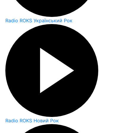
Radio ROKS Український Рок
Radio ROKS Новий Рок