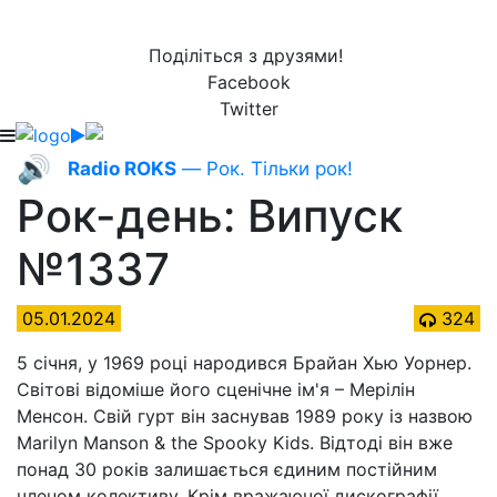
Поділіться з друзями!
Facebook
Twitter
🔊
Radio ROKS
— Рок. Тільки рок!
Рок-день: Випуск
№1337
05.01.2024
324
5 січня, у 1969 році народився Брайан Хью Уорнер.
Світові відоміше його сценічне ім'я – Мерілін
Менсон. Свій гурт він заснував 1989 року із назвою
Marilyn Manson & the Spooky Kids. Відтоді він вже
понад 30 років залишається єдиним постійним
членом колективу. Крім вражаючої дискографії,