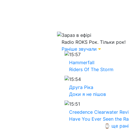
Зараз в ефірі
Radio ROKS
Рок. Тільки рок!
Раніше звучали
15:57
Hammerfall
Riders Of The Storm
15:54
Друга Ріка
Доки я не пішов
15:51
Creedence Clearwater Revi
Have You Ever Seen the Ra
⌚ ще ран