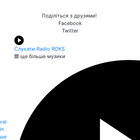
Поділіться з друзями!
Facebook
Twitter
Слухати Radio ROKS
ще більше музики
val
in
іше