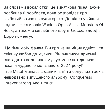
За словами вокалістки, це виняткова пісня, дуже
особлива й особиста, вона розповідає про
глибокий зв'язок з аудиторією. До відео увійшли
кадри з фестивалів Wacken Open Air та Monsters Of
Rock, а також з ювілейного шоу в Дюссельдорфі.
Доро коментує:
"Це гімн моїм фанам. Він про нашу міцну єдність та
спільну любов до музики. Він викликає приємні
спогади та водночас змушує мене нетерпляче
чекати чудового металевого 2024 року!"
True Metal Maniacs є одним із п’яти бонусних треків
нещодавно випущеного альбому "Conqueress –
Forever Strong And Proud".