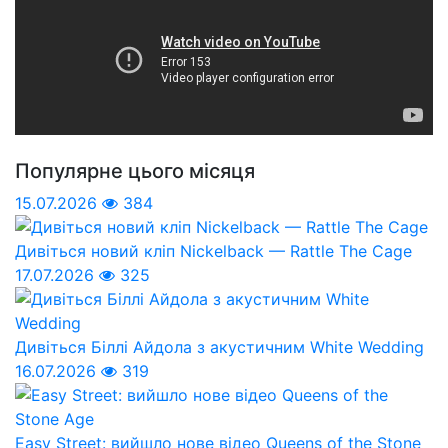
Популярне цього місяця
15.07.2026
384
Дивіться новий кліп Nickelback — Rattle The Cage
17.07.2026
325
Дивіться Біллі Айдола з акустичним White Wedding
16.07.2026
319
Easy Street: вийшло нове відео Queens of the Stone