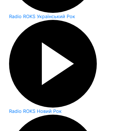
Radio ROKS Український Рок
Radio ROKS Новий Рок