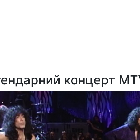
егендарний концерт M