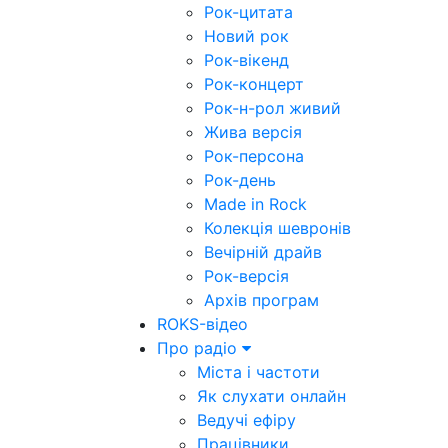
Рок-цитата
Новий рок
Рок-вікенд
Рок-концерт
Рок-н-рол живий
Жива версія
Рок-персона
Рок-день
Made in Rock
Колекція шевронів
Вечірній драйв
Рок-версія
Архів програм
ROKS-відео
Про радіо
Міста і частоти
Як слухати онлайн
Ведучі ефіру
Працівники