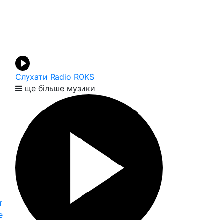
Слухати Radio ROKS
ще більше музики
т
е