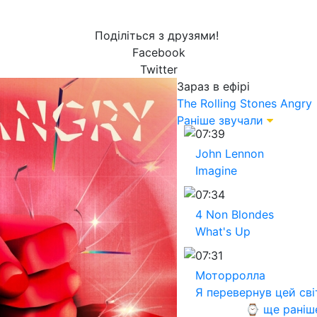
Поділіться з друзями!
Facebook
Twitter
Зараз в ефірі
The Rolling Stones
Angry
Раніше звучали
07:39
John Lennon
Imagine
07:34
4 Non Blondes
What's Up
07:31
Моторролла
Я перевернув цей сві
⌚ ще раніш