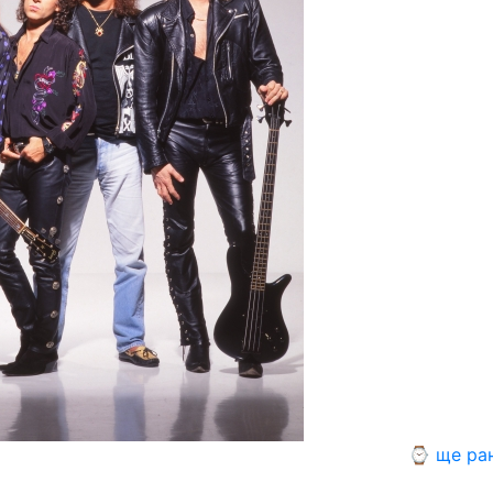
⌚ ще ра