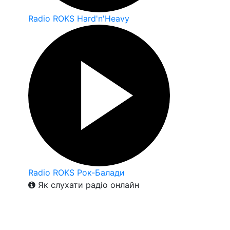
Radio ROKS Hard'n'Heavy
Radio ROKS Рок-Балади
Як слухати радіо онлайн