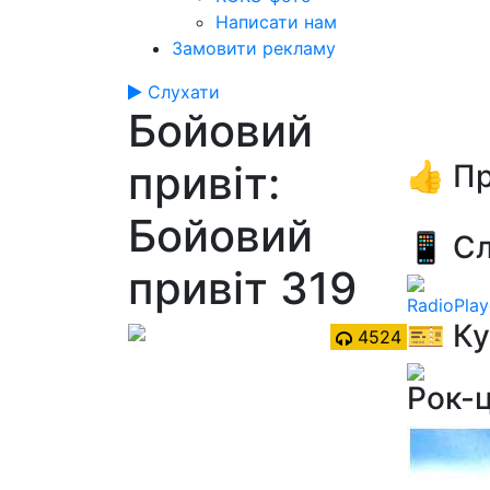
Написати нам
Замовити рекламу
Слухати
Бойовий
привіт:
👍 Пр
Бойовий
📱 Сл
привіт 319
RadioPlay
🎫 Ку
4524
Рок-