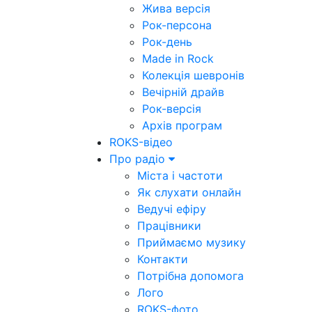
Жива версія
Рок-персона
Рок-день
Made in Rock
Колекція шевронів
Вечірній драйв
Рок-версія
Архів програм
ROKS-відео
Про радіо
Міста і частоти
Як слухати онлайн
Ведучі ефіру
Працівники
Приймаємо музику
Контакти
Потрібна допомога
Лого
ROKS-фото