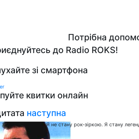
Потрібна допом
иєднуйтесь до Radio ROKS!
ухайте зі смартфона
er
пуйте квитки онлайн
цитата
наступна
Я не стану рок-зіркою. Я стану леге