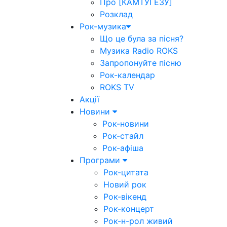
Про [КАМТУГЕЗУ]
Розклад
Рок-музика
Що це була за пісня?
Музика Radio ROKS
Запропонуйте пісню
Рок-календар
ROKS TV
Акції
Новини
Рок-новини
Рок-стайл
Рок-афіша
Програми
Рок-цитата
Новий рок
Рок-вікенд
Рок-концерт
Рок-н-рол живий