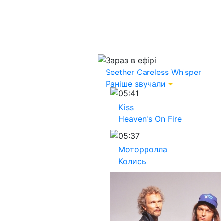
Зараз в ефірі
Seether
Careless Whisper
Раніше звучали
05:41
Kiss
Heaven's On Fire
05:37
Моторролла
Колись