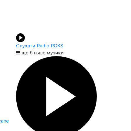
Слухати Radio ROKS
ще більше музики
cane