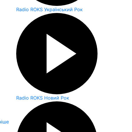
Radio ROKS Український Рок
Radio ROKS Новий Рок
ніше