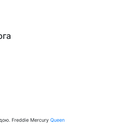
ога
ндою. Freddie Mercury
Queen