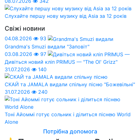
08.07.2026
342
Слухайте першу нову музику від Asia за 12 років
Свіжі новини
04.08.2026
93
Grandma's Smuzi видали "Заповіт"
03.08.2026
97
Дивіться новий кліп PRIMUS — "The Ol' Grizz"
31.07.2026
140
СКАЙ та JAMALA видали спільну пісню "Божевільні"
31.07.2026
240
Тоні Айоммі готує сольник і ділиться піснею World
Alone
Потрібна допомога