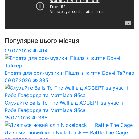
Популярне цього місяця
09.07.2026
414
Втрата для рок-музики: Пішла з життя Бонні Тайлер
09.07.2026
385
Слухайте Balls To The Wall від ACCEPT за участі
Роба Гелфорда та Маттіаса Ябса
15.07.2026
366
Дивіться новий кліп Nickelback — Rattle The Cage