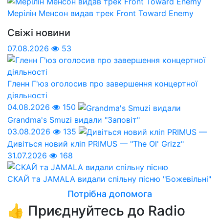
Мерілін Менсон видав трек Front Toward Enemy
Свіжі новини
07.08.2026
53
Гленн Г'юз оголосив про завершення концертної
діяльності
04.08.2026
150
Grandma's Smuzi видали "Заповіт"
03.08.2026
135
Дивіться новий кліп PRIMUS — "The Ol' Grizz"
31.07.2026
168
СКАЙ та JAMALA видали спільну пісню "Божевільні"
Потрібна допомога
👍 Приєднуйтесь до Radio