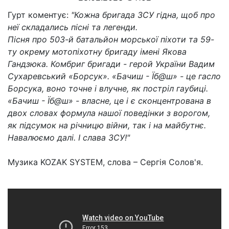
Гурт коментує:
"Кожна бригада ЗСУ гідна, щоб про
неї складались пісні та легенди.
Пісня про 503-й батальйон морської піхоти та 59-
ту окрему мотопіхотну бригаду імені Якова
Гандзюка. Комбриг бригади - герой України Вадим
Сухаревський «Борсук». «Бачиш - Їб@ш» - це гасло
Борсука, воно точне і влучне, як постріл гаубиці.
«Бачиш - Їб@ш» - власне, це і є сконцентрована в
двох словах формула нашої поведінки з ворогом,
як підсумок на річницю війни, так і на майбутнє.
Навалюємо далі. І слава ЗСУ!"
Музика KOZAK SYSTEM, слова – Сергія Солов'я.