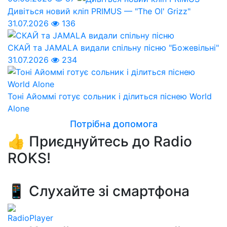
Дивіться новий кліп PRIMUS — "The Ol' Grizz"
31.07.2026
136
СКАЙ та JAMALA видали спільну пісню "Божевільні"
31.07.2026
234
Тоні Айоммі готує сольник і ділиться піснею World
Alone
Потрібна допомога
👍 Приєднуйтесь до Radio
ROKS!
📱 Слухайте зі смартфона
RadioPlayer