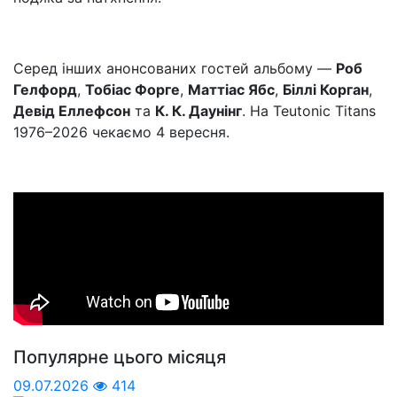
Серед інших анонсованих гостей альбому —
Роб
Гелфорд
,
Тобіас Форге
,
Маттіас Ябс
,
Біллі Корган
,
Девід Еллефсон
та
К. К. Даунінг
. На Teutonic Titans
1976–2026 чекаємо 4 вересня.
Популярне цього місяця
09.07.2026
414