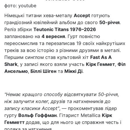
фото: youtube
Німецькі титани хева-металу
Accept
готують
грандіозний ювілейний альбом до свого
50-річчя
.
Реліз збірки
Teutonic Titans 1976–2026
заплановано на
4 вересня
. Гурт повністю
переосмислив та перезаписав 19 своїх найкрутіших
треків за всю історію з різними друзями в металі.
Першим синглом став культовий хіт
Fast As A
Shark
, у записі якого взяли участь
Кірк Геммет
,
Філ
Ансельмо
,
Біллі Шіген
та
Міккі Ді
.
"Немає кращого способу відсвяткувати 50-річчя,
ніж залучити колег, друзів та натхненників до
запису класики Accept"
, — прокоментував лідер
гурту
Вольф
Гоффман
. Гітарист Metallica
Кірк
Гемметт
додав, що для нього це справжня честь і
подяка за натхнення.