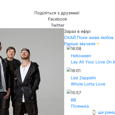
Поділіться з друзями!
Facebook
Twitter
Зараз в ефірі
СКАЙ
Поки жива любов
Раніше звучали
16:08
Helloween
Lay All Your Love On 
16:01
Led Zeppelin
Whole Lotta Love
15:57
ВВ
Пісенька
⌚ ще рані