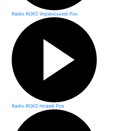
Radio ROKS Український Рок
Radio ROKS Новий Рок