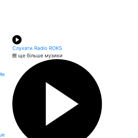
Слухати Radio ROKS
ще більше музики
Me
ше