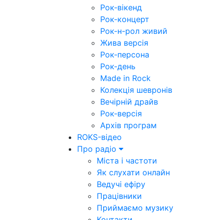
Рок-вікенд
Рок-концерт
Рок-н-рол живий
Жива версія
Рок-персона
Рок-день
Made in Rock
Колекція шевронів
Вечірній драйв
Рок-версія
Архів програм
ROKS-відео
Про радіо
Міста і частоти
Як слухати онлайн
Ведучі ефіру
Працівники
Приймаємо музику
Контакти