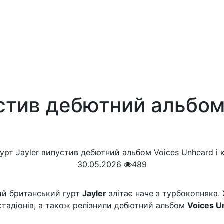
устив дебютний альбом
30.05.2026
489
ий британський гурт
Jayler
злітає наче з турбокопняка. 
 стадіонів, а також релізнили дебютний альбом
Voices U