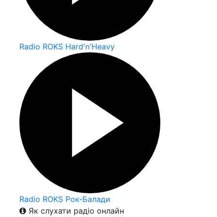
Radio ROKS Hard'n'Heavy
Radio ROKS Рок-Балади
Як слухати радіо онлайн