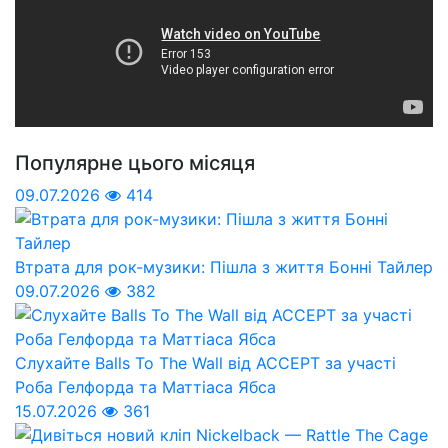
Популярне цього місяця
09.07.2026
414
Втрата для рок-музики: Пішла з життя Бонні Тайлер
09.07.2026
382
Слухайте Balls To The Wall від ACCEPT за участі
Роба Гелфорда та Маттіаса Ябса
15.07.2026
361