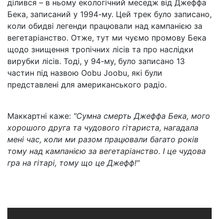
ділився – в ньому екологічний меседж від Джеффа
Бека, записаний у 1994-му. Цей трек було записано,
коли обидві легенди працювали над кампанією за
вегетаріанство. Отже, тут ми чуємо промову Бека
щодо знищення тропічних лісів та про наслідки
вирубки лісів. Тоді, у 94-му, було записано 13
частин під назвою Oobu Joobu, які були
представлені для американського радіо.
Маккартні каже:
"Сумна смерть Джеффа Бека, мого
хорошого друга та чудового гітариста, нагадала
мені час, коли ми разом працювали багато років
тому над кампанією за вегетаріанство. І це чудова
гра на гітарі, тому що це Джефф!"