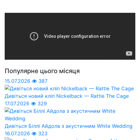
Популярне цього місяця
15.07.2026
387
Дивіться новий кліп Nickelback — Rattle The Cage
17.07.2026
329
Дивіться Біллі Айдола з акустичним White Wedding
16.07.2026
323