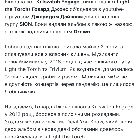
Ексвокаліст
Killswitch Engage
(нині вокаліст
Light
the Torch
)
Говард Джонс
об'єднався з youtube-
віртуозом
Джаредом Дайнсом
для створення
гурту
SION
. Вони видали альбом з такою ж назвою,
а також поділилися кліпом
Drown
.
Робота над платівкою тривала майже 2 роки, а
оплачували все з власних кишень. Музиканти
познайомились у 2018 році під час спільного туру
Light the Torch та Trivium. Як водиться, домовились
"колись щось зробити разом". Можливо, якби не
відсутність концертів через пандемію, це лишилося
б обіцянкою.
Нагадаємо, Говард Джонс пішов з Killswitch Engage
у 2012 році, боровся з психічними розладами.
Згодом зібрав колектив Devil You Know, який після
двох альбомів через деякі обставини довелось
перейменувати в Light the Torch.