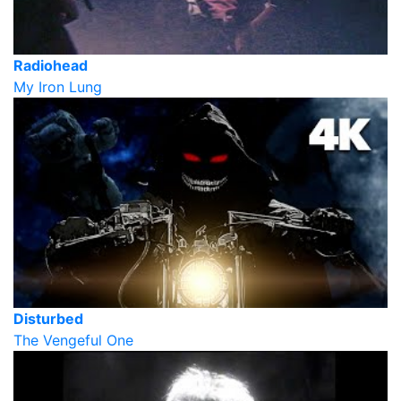
Radiohead
My Iron Lung
Disturbed
The Vengeful One