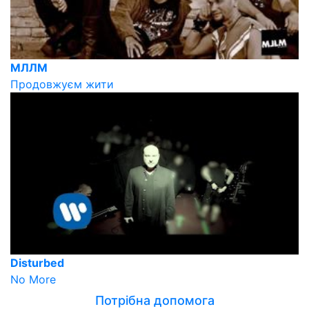
МЛЛМ
Продовжуєм жити
Disturbed
No More
Потрібна допомога