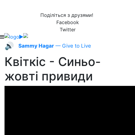
Поділіться з друзями!
Facebook
Twitter
🔊
Sammy Hagar
— Give to Live
Квіткіс - Синьо-
жовті привиди