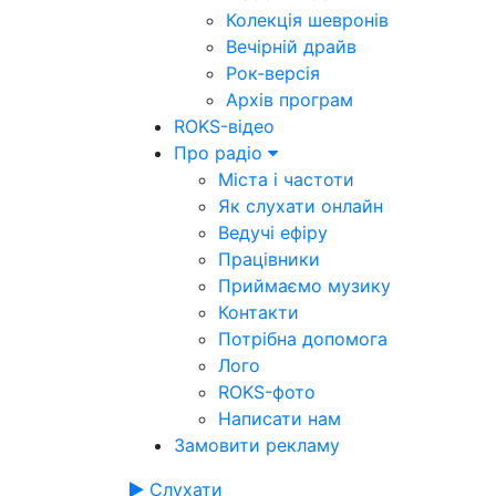
Колекція шевронів
Вечірній драйв
Рок-версія
Архів програм
ROKS-відео
Про радіо
Міста і частоти
Як слухати онлайн
Ведучі ефіру
Працівники
Приймаємо музику
Контакти
Потрібна допомога
Лого
ROKS-фото
Написати нам
Замовити рекламу
Слухати