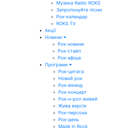
Музика Radio ROKS
Запропонуйте пісню
Рок-календар
ROKS TV
Акції
Новини
Рок-новини
Рок-стайл
Рок-афіша
Програми
Рок-цитата
Новий рок
Рок-вікенд
Рок-концерт
Рок-н-рол живий
Жива версія
Рок-персона
Рок-день
Made in Rock