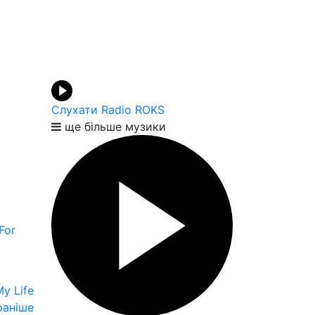
Слухати Radio ROKS
ще більше музики
For
y Life
аніше