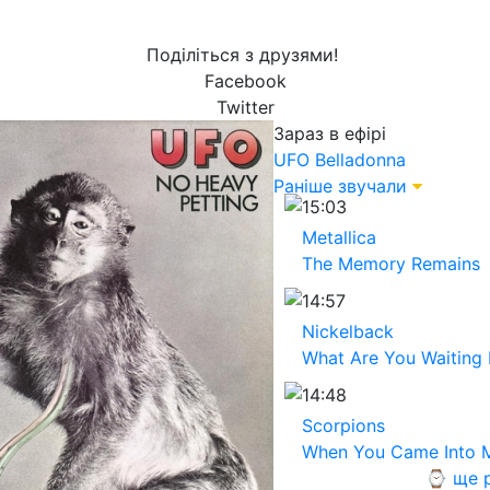
Поділіться з друзями!
Facebook
Twitter
Зараз в ефірі
UFO
Belladonna
Раніше звучали
15:03
Metallica
The Memory Remains
14:57
Nickelback
What Are You Waiting 
14:48
Scorpions
When You Came Into M
⌚ ще р