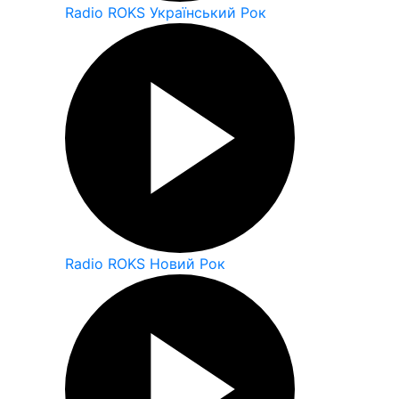
Radio ROKS Український Рок
Radio ROKS Новий Рок