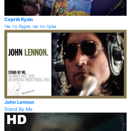
Сергій Кузін
Чи то буря, чи то грiм
John Lennon
Stand By Me