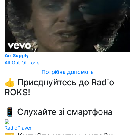
Air Supply
All Out Of Love
Потрібна допомога
👍 Приєднуйтесь до Radio
ROKS!
📱 Слухайте зі смартфона
RadioPlayer