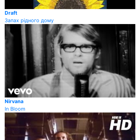
Draft
Запах рідного дому
Nirvana
In Bloom