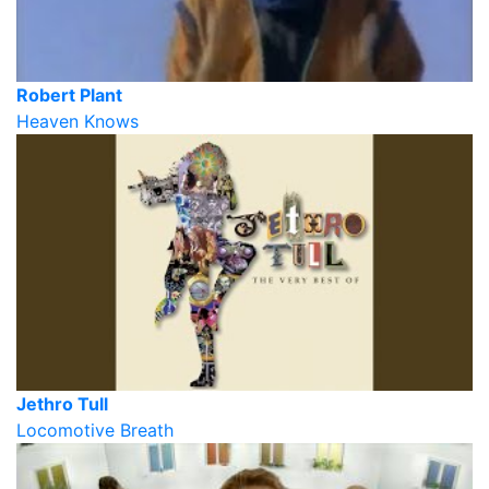
Robert Plant
Heaven Knows
Jethro Tull
Locomotive Breath