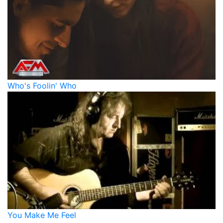
Who's Foolin' Who
You Make Me Feel