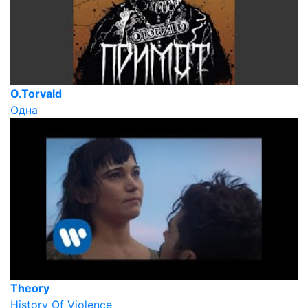
O.Torvald
Одна
Theory
History Of Violence