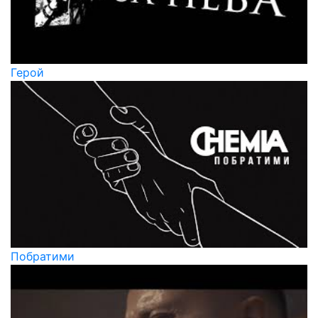
Герой
Побратими