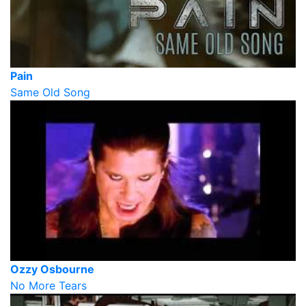
Pain
Same Old Song
Ozzy Osbourne
No More Tears