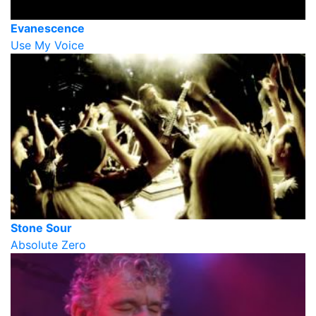
Evanescence
Use My Voice
Stone Sour
Absolute Zero