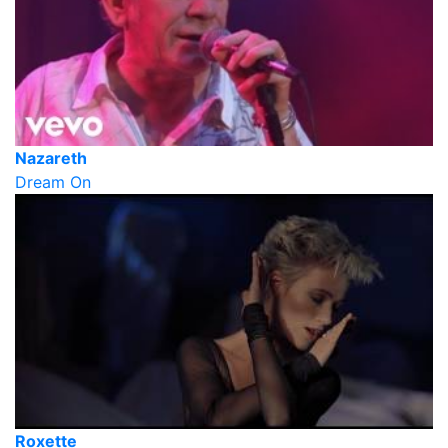
Nazareth
Dream On
Roxette