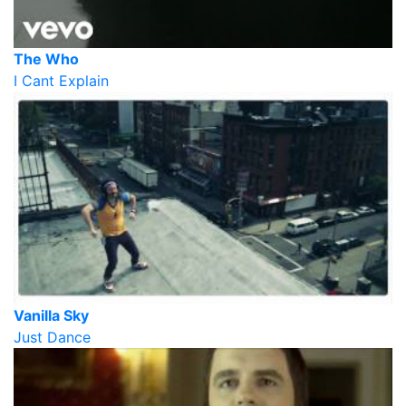
The Who
I Cant Explain
Vanilla Sky
Just Dance