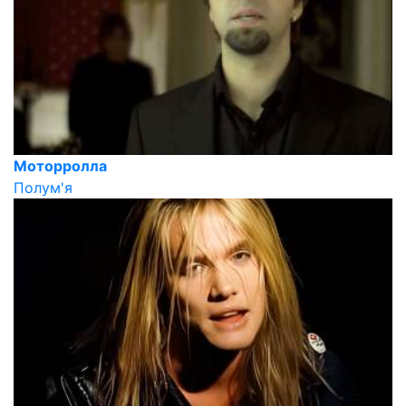
Моторролла
Полум'я