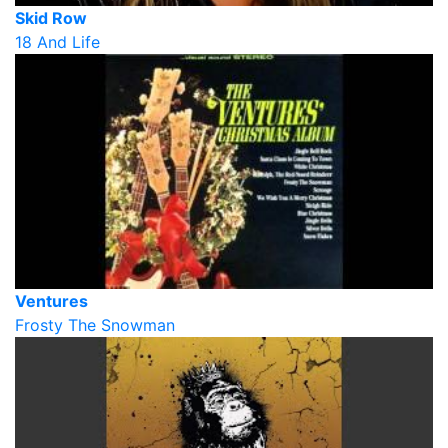
Skid Row
18 And Life
Ventures
Frosty The Snowman