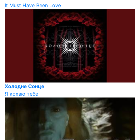
It Must Have Been Love
Холодне Сонце
Я кохаю тебе