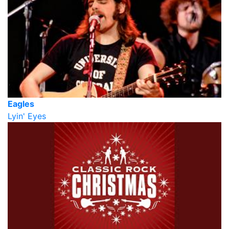
Eagles
Lyin' Eyes