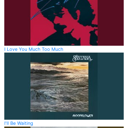
I Love You Much Too Much
I'll Be Waiting