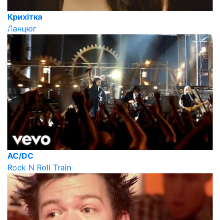
Крихітка
Ланцюг
AC/DC
Rock N Roll Train