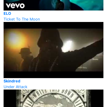
ELO
Ticket To The Moon
Skindred
Under Attack