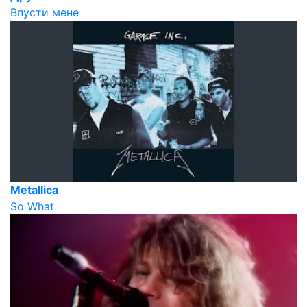
Впусти мене
Metallica
So What