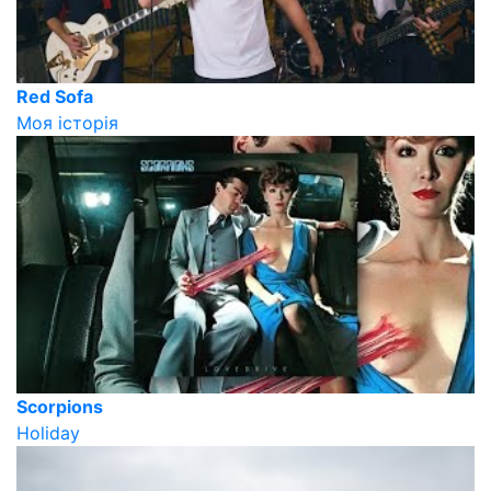
Red Sofa
Моя історія
Scorpions
Holiday