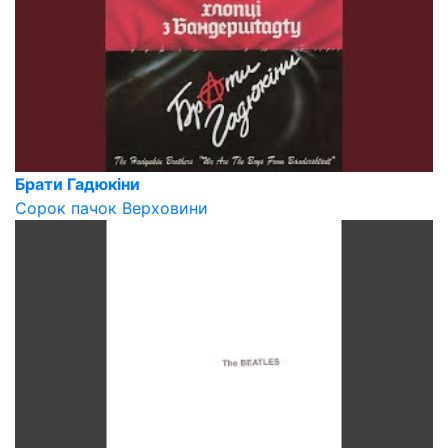
Брати Гадюкіни
Сорок пачок Верховини