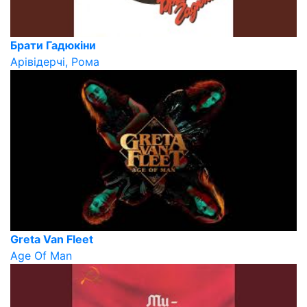
Брати Гадюкіни
Арівідерчі, Рома
Greta Van Fleet
Age Of Man