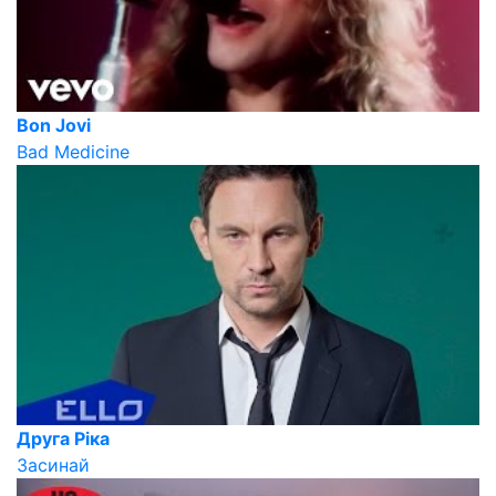
Bon Jovi
Bad Medicine
Друга Ріка
Засинай