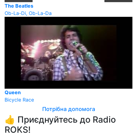
The Beatles
Ob-La-Di, Ob-La-Da
Queen
Bicycle Race
Потрібна допомога
👍 Приєднуйтесь до Radio
ROKS!