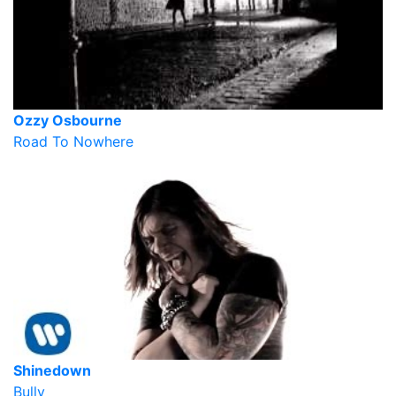
Ozzy Osbourne
Road To Nowhere
Shinedown
Bully