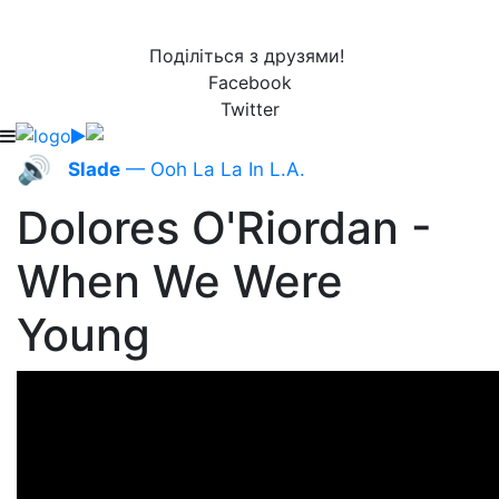
Поділіться з друзями!
Facebook
Twitter
🔊
Slade
— Ooh La La In L.A.
Dolores O'Riordan -
When We Were
Young