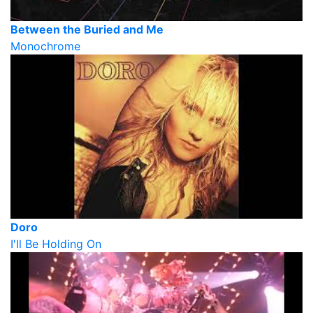
Between the Buried and Me
Monochrome
Doro
I'll Be Holding On