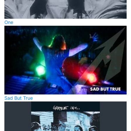
One
Sad But True