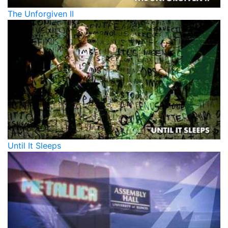
The Unforgiven II
Until It Sleeps