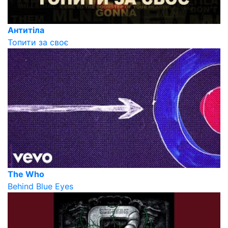
Антитіла
Топити за своє
The Who
Behind Blue Eyes