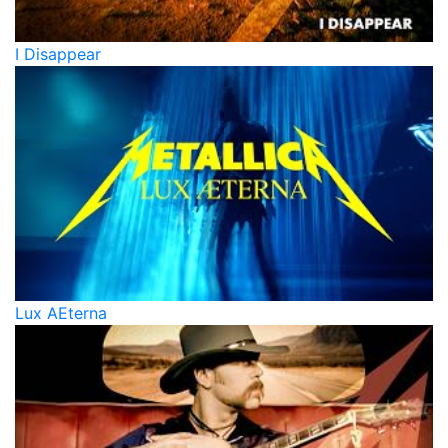
I Disappear
Lux AEterna