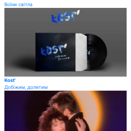
Воїни світла
Kost'
Добiжим, долетим