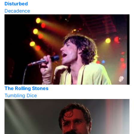
Disturbed
Decadence
The Rolling Stones
Tumbling Dice